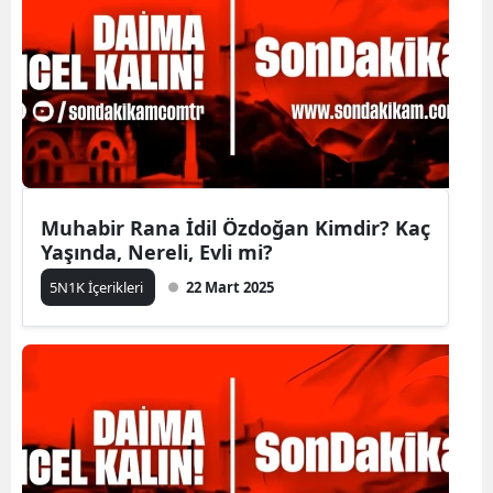
Muhabir Rana İdil Özdoğan Kimdir? Kaç
Yaşında, Nereli, Evli mi?
5N1K İçerikleri
22 Mart 2025