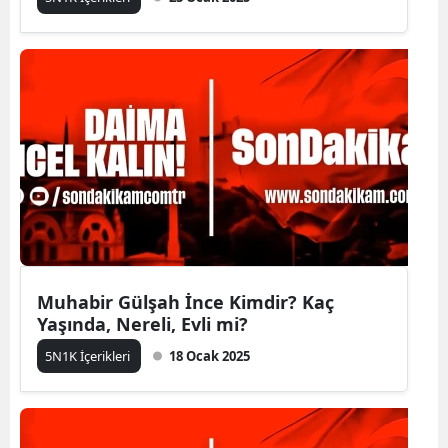
Muhabir Gülşah İnce Kimdir? Kaç
Yaşında, Nereli, Evli mi?
5N1K İçerikleri
18 Ocak 2025