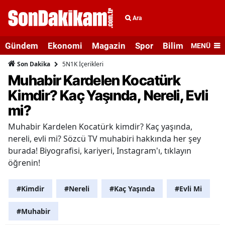
Ara
Gündem
Ekonomi
Magazin
Spor
Bilim ve Teknolo
MENÜ
5N1K İçerikleri
Son Dakika
Muhabir Kardelen Kocatürk
Kimdir? Kaç Yaşında, Nereli, Evli
mi?
Muhabir Kardelen Kocatürk kimdir? Kaç yaşında,
nereli, evli mi? Sözcü TV muhabiri hakkında her şey
burada! Biyografisi, kariyeri, Instagram'ı, tıklayın
öğrenin!
#Kimdir
#Nereli
#Kaç Yaşında
#Evli Mi
#Muhabir