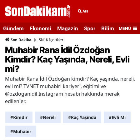
Ara
Gündem
Ekonomi
Magazin
Spor
Bilim ve Teknolo
MENÜ
5N1K İçerikleri
Son Dakika
Muhabir Rana İdil Özdoğan
Kimdir? Kaç Yaşında, Nereli, Evli
mi?
Muhabir Rana İdil Özdoğan kimdir? Kaç yaşında, nereli,
evli mi? TVNET muhabiri kariyeri, eğitimi ve
@ozdoganidil Instagram hesabı hakkında merak
edilenler.
#Kimdir
#Nereli
#Kaç Yaşında
#Evli Mi
#Muhabir