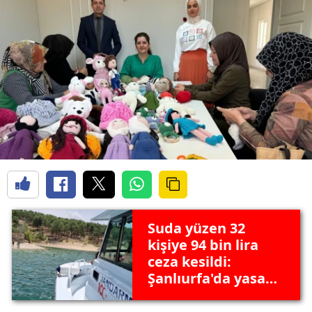
Suda yüzen 32
kişiye 94 bin lira
ceza kesildi:
Şanlıurfa'da yasak
olmasına rağmen
suda yüzenlere