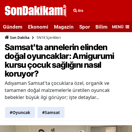
Ara
Gündem
Ekonomi
Magazin
Spor
Bilim ve Teknolo
MENÜ
5N1K İçerikleri
Son Dakika
Samsat'ta annelerin elinden
doğal oyuncaklar: Amigurumi
kursu çocuk sağlığını nasıl
koruyor?
Adıyaman Samsat'ta çocuklara özel, organik ve
tamamen doğal malzemelerle üretilen oyuncak
bebekler büyük ilgi görüyor; işte detaylar...
#Oyuncak
#Samsat