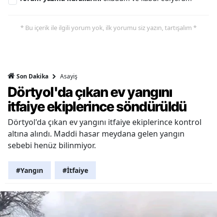
* Bu içerik ile ilgili yorum yok, ilk yorumu siz yazın, tartışalım *
Asayiş
Son Dakika
Dörtyol'da çıkan ev yangını
itfaiye ekiplerince söndürüldü
Dörtyol'da çıkan ev yangını itfaiye ekiplerince kontrol
altına alındı. Maddi hasar meydana gelen yangın
sebebi henüz bilinmiyor.
#Yangın
#İtfaiye