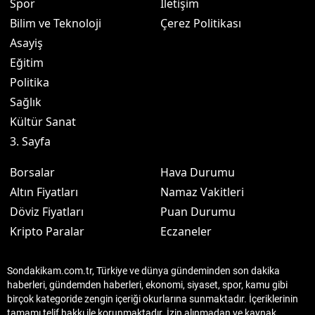
Spor
İletişim
Bilim ve Teknoloji
Çerez Politikası
Asayiş
Eğitim
Politika
Sağlık
Kültür Sanat
3. Sayfa
Borsalar
Hava Durumu
Altın Fiyatları
Namaz Vakitleri
Döviz Fiyatları
Puan Durumu
Kripto Paralar
Eczaneler
Sondakikam.com.tr, Türkiye ve dünya gündeminden son dakika
haberleri, gündemden haberleri, ekonomi, siyaset, spor, kamu gibi
birçok kategoride zengin içeriği okurlarına sunmaktadır. İçeriklerinin
tamamı telif hakkı ile korunmaktadır. İzin alınmadan ve kaynak