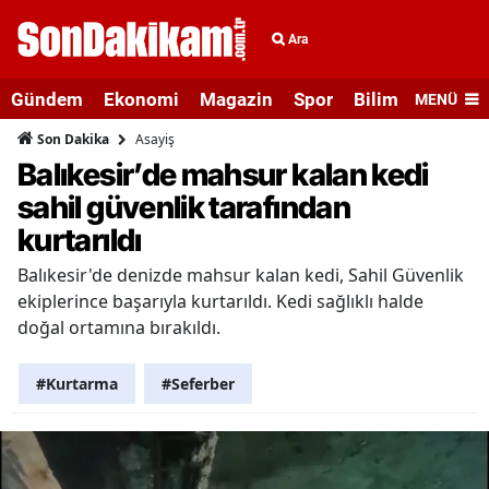
Ara
Gündem
Ekonomi
Magazin
Spor
Bilim ve Teknolo
MENÜ
Asayiş
Son Dakika
Balıkesir’de mahsur kalan kedi
sahil güvenlik tarafından
kurtarıldı
Balıkesir'de denizde mahsur kalan kedi, Sahil Güvenlik
ekiplerince başarıyla kurtarıldı. Kedi sağlıklı halde
doğal ortamına bırakıldı.
#Kurtarma
#Seferber