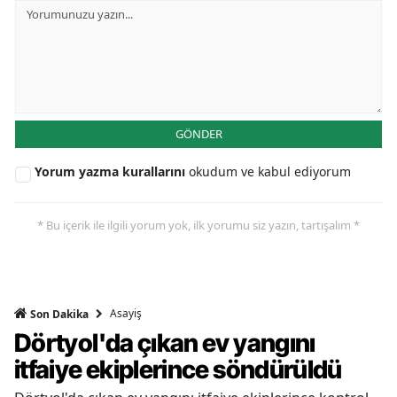
GÖNDER
Yorum yazma kurallarını
okudum ve kabul ediyorum
* Bu içerik ile ilgili yorum yok, ilk yorumu siz yazın, tartışalım *
Asayiş
Son Dakika
Dörtyol'da çıkan ev yangını
itfaiye ekiplerince söndürüldü