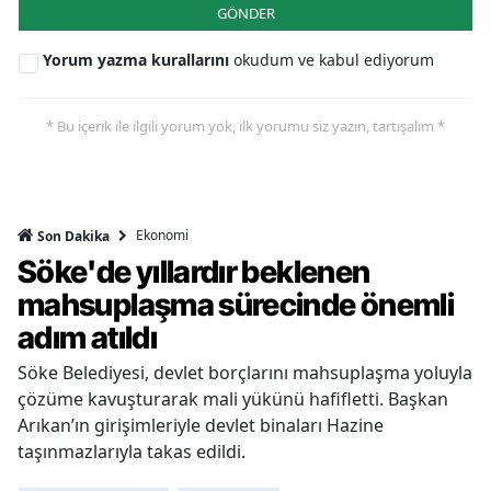
GÖNDER
Yorum yazma kurallarını
okudum ve kabul ediyorum
* Bu içerik ile ilgili yorum yok, ilk yorumu siz yazın, tartışalım *
Ekonomi
Son Dakika
Söke'de yıllardır beklenen
mahsuplaşma sürecinde önemli
adım atıldı
Söke Belediyesi, devlet borçlarını mahsuplaşma yoluyla
çözüme kavuşturarak mali yükünü hafifletti. Başkan
Arıkan’ın girişimleriyle devlet binaları Hazine
taşınmazlarıyla takas edildi.