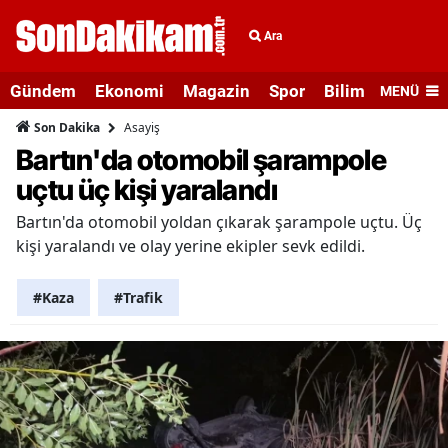
Ara
Gündem
Ekonomi
Magazin
Spor
Bilim ve Teknolo
MENÜ
Asayiş
Son Dakika
Bartın'da otomobil şarampole
uçtu üç kişi yaralandı
Bartın'da otomobil yoldan çıkarak şarampole uçtu. Üç
kişi yaralandı ve olay yerine ekipler sevk edildi.
#Kaza
#Trafik