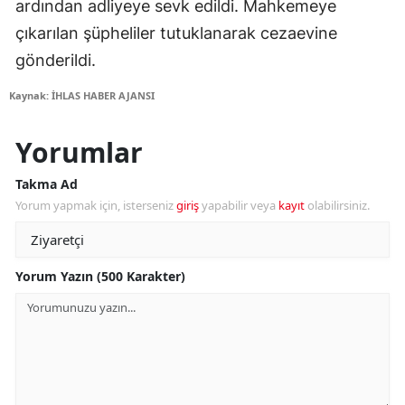
ardından adliyeye sevk edildi. Mahkemeye
çıkarılan şüpheliler tutuklanarak cezaevine
gönderildi.
Kaynak: İHLAS HABER AJANSI
Yorumlar
Takma Ad
Yorum yapmak için, isterseniz
giriş
yapabilir veya
kayıt
olabilirsiniz.
Yorum Yazın (500 Karakter)