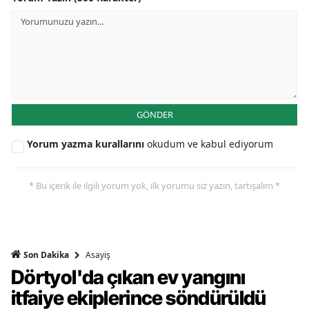
GÖNDER
Yorum yazma kurallarını
okudum ve kabul ediyorum
* Bu içerik ile ilgili yorum yok, ilk yorumu siz yazın, tartışalım *
Asayiş
Son Dakika
Dörtyol'da çıkan ev yangını
itfaiye ekiplerince söndürüldü