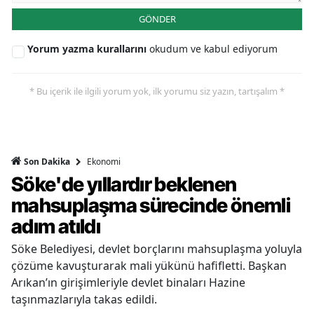
GÖNDER
Yorum yazma kurallarını
okudum ve kabul ediyorum
* Bu içerik ile ilgili yorum yok, ilk yorumu siz yazın, tartışalım *
Ekonomi
Son Dakika
Söke'de yıllardır beklenen
mahsuplaşma sürecinde önemli
adım atıldı
Söke Belediyesi, devlet borçlarını mahsuplaşma yoluyla
çözüme kavuşturarak mali yükünü hafifletti. Başkan
Arıkan’ın girişimleriyle devlet binaları Hazine
taşınmazlarıyla takas edildi.