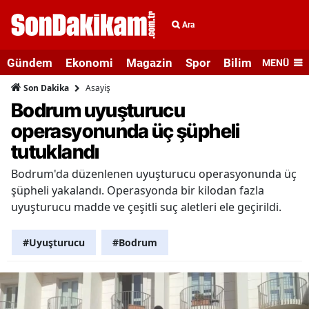
Ara
Gündem
Ekonomi
Magazin
Spor
Bilim ve Teknolo
MENÜ
Asayiş
Son Dakika
Bodrum uyuşturucu
operasyonunda üç şüpheli
tutuklandı
Bodrum'da düzenlenen uyuşturucu operasyonunda üç
şüpheli yakalandı. Operasyonda bir kilodan fazla
uyuşturucu madde ve çeşitli suç aletleri ele geçirildi.
#Uyuşturucu
#Bodrum