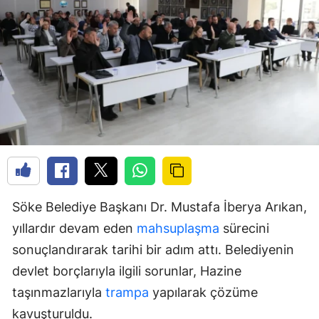
Söke Belediye Başkanı Dr. Mustafa İberya Arıkan,
yıllardır devam eden
mahsuplaşma
sürecini
sonuçlandırarak tarihi bir adım attı. Belediyenin
devlet borçlarıyla ilgili sorunlar, Hazine
taşınmazlarıyla
trampa
yapılarak çözüme
kavuşturuldu.