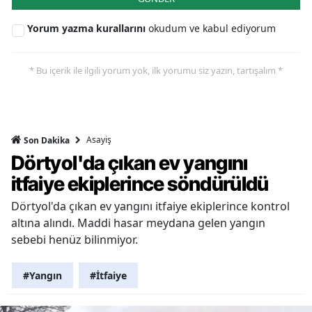
Yorum yazma kurallarını
okudum ve kabul ediyorum
* Bu içerik ile ilgili yorum yok, ilk yorumu siz yazın, tartışalım *
Asayiş
Son Dakika
Dörtyol'da çıkan ev yangını
itfaiye ekiplerince söndürüldü
Dörtyol'da çıkan ev yangını itfaiye ekiplerince kontrol
altına alındı. Maddi hasar meydana gelen yangın
sebebi henüz bilinmiyor.
#Yangın
#İtfaiye