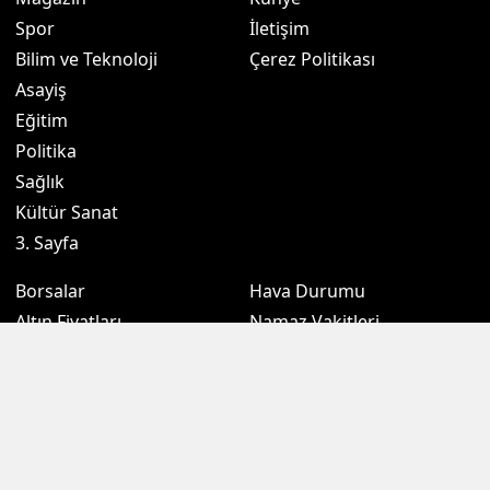
Spor
İletişim
Bilim ve Teknoloji
Çerez Politikası
Asayiş
Eğitim
Politika
Sağlık
Kültür Sanat
3. Sayfa
Borsalar
Hava Durumu
Altın Fiyatları
Namaz Vakitleri
Döviz Fiyatları
Puan Durumu
Kripto Paralar
Eczaneler
Sondakikam.com.tr, Türkiye ve dünya gündeminden son dakika
haberleri, gündemden haberleri, ekonomi, siyaset, spor, kamu gibi
birçok kategoride zengin içeriği okurlarına sunmaktadır. İçeriklerinin