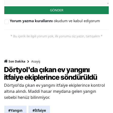
GÖNDER
Yorum yazma kurallarını
okudum ve kabul ediyorum
* Bu içerik ile ilgili yorum yok, ilk yorumu siz yazın, tartışalım *
Asayiş
Son Dakika
Dörtyol'da çıkan ev yangını
itfaiye ekiplerince söndürüldü
Dörtyol'da çıkan ev yangını itfaiye ekiplerince kontrol
altına alındı. Maddi hasar meydana gelen yangın
sebebi henüz bilinmiyor.
#Yangın
#İtfaiye