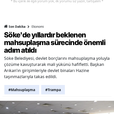
* Bu içerik ile ilgili yorum yok, ilk yorumu siz yazın, tartışalım *
Ekonomi
Son Dakika
Söke'de yıllardır beklenen
mahsuplaşma sürecinde önemli
adım atıldı
Söke Belediyesi, devlet borçlarını mahsuplaşma yoluyla
çözüme kavuşturarak mali yükünü hafifletti. Başkan
Arıkan’ın girişimleriyle devlet binaları Hazine
taşınmazlarıyla takas edildi.
#Mahsuplaşma
#Trampa