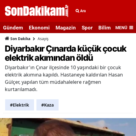
Ara
Gündem
Ekonomi
Magazin
Spor
Bilim ve Teknolo
MENÜ
Asayiş
Son Dakika
Diyarbakır Çınarda küçük çocuk
elektrik akımından öldü
Diyarbakır'ın Çınar ilçesinde 10 yaşındaki bir çocuk
elektrik akımına kapıldı. Hastaneye kaldırılan Hasan
Gülçer, yapılan tüm müdahalelere rağmen
kurtarılamadı.
#Elektrik
#Kaza