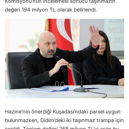
Komisyonu’nun incelemesi sonucu taşınmazın
değeri 194 milyon TL olarak belirlendi.
Hazine’nin önerdiği Kuşadası’ndaki parsel uygun
bulunmazken, Didim’deki iki taşınmaz trampa için
seçildi. Toplam değeri 268 milyon TL’yi aşan bu