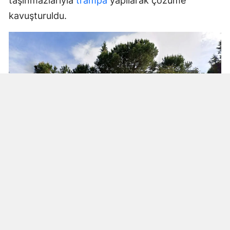
taşınmazlarıyla
trampa
yapılarak çözüme
kavuşturuldu.
Yenikent Mahallesi’ndeki okul binası,
mahsuplaşma kapsamında devletle trampa
edilen ilk taşınmaz oldu. Plan ve Bütçe
Komisyonu’nun incelemesi sonucu taşınmazın