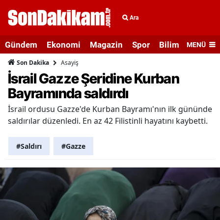
Ara
Gündem
Ekonomi
Magazin
Spor
Bilim ve Teknolo
MENÜ
Asayiş
Son Dakika
İsrail Gazze Şeridine Kurban
Bayramında saldırdı
İsrail ordusu Gazze'de Kurban Bayramı'nın ilk gününde
saldırılar düzenledi. En az 42 Filistinli hayatını kaybetti.
#Saldırı
#Gazze