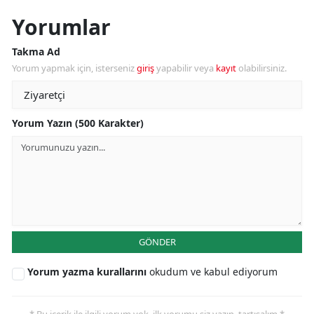
Yorumlar
Takma Ad
Yorum yapmak için, isterseniz
giriş
yapabilir veya
kayıt
olabilirsiniz.
Yorum Yazın (500 Karakter)
GÖNDER
Yorum yazma kurallarını
okudum ve kabul ediyorum
* Bu içerik ile ilgili yorum yok, ilk yorumu siz yazın, tartışalım *