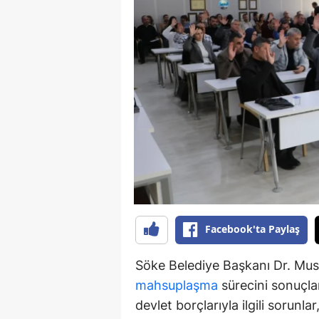
Y
K
Ki
O
D
Facebook'ta Paylaş
Söke Belediye Başkanı Dr. Must
mahsuplaşma
sürecini sonuçlan
devlet borçlarıyla ilgili sorunl