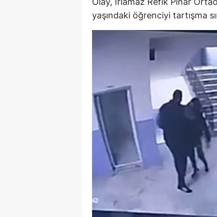
Olay, Irlamaz Refik Pınar Ort
M
yaşındaki öğrenciyi tartışma sıra
İ
İ
K
K
K
Kı
K
K
K
K