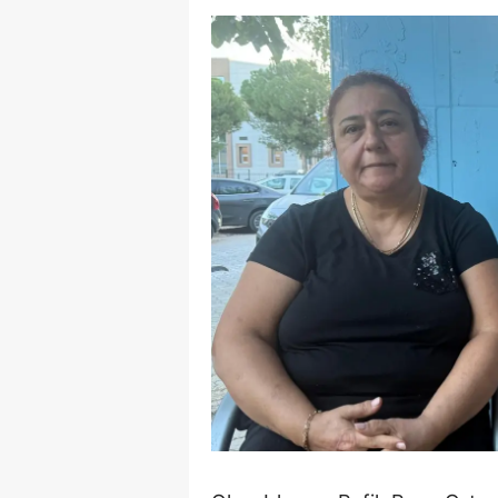
E
E
E
E
E
G
G
G
H
H
I