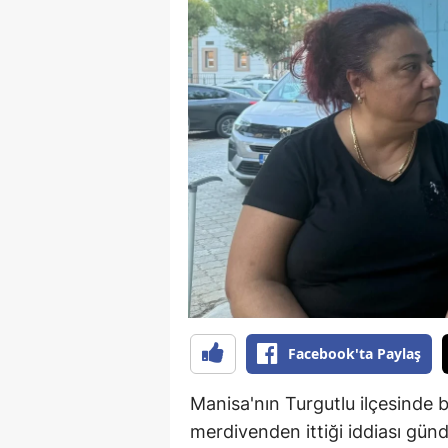
B
B
Bi
B
B
B
Ç
Ç
Ç
Facebook'ta Paylaş
D
Manisa'nın Turgutlu ilçesinde 
merdivenden ittiği iddiası gün
D