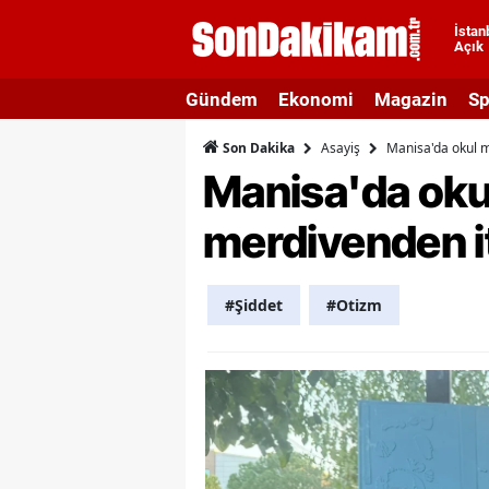
İstan
Açık
A
Gündem
Ekonomi
Magazin
Sp
A
Asayiş
Manisa'da okul mü
Son Dakika
A
Manisa'da oku
A
merdivenden itt
A
A
#Şiddet
#Otizm
A
A
A
B