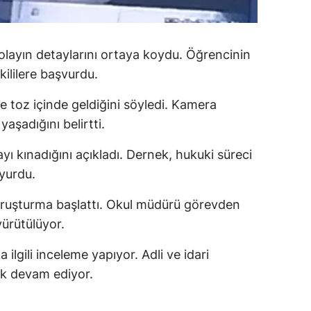
alatya
anisa
olayın detaylarını ortaya koydu. Öğrencinin
ililere başvurdu.
ahramanmaraş
 toz içinde geldiğini söyledi. Kamera
ardin
yaşadığını belirtti.
uğla
ı kınadığını açıkladı. Dernek, hukuki süreci
uş
yurdu.
evşehir
oruşturma başlattı. Okul müdürü görevden
iğde
 yürütülüyor.
rdu
 ilgili inceleme yapıyor. Adli ve idari
ak devam ediyor.
ize
akarya