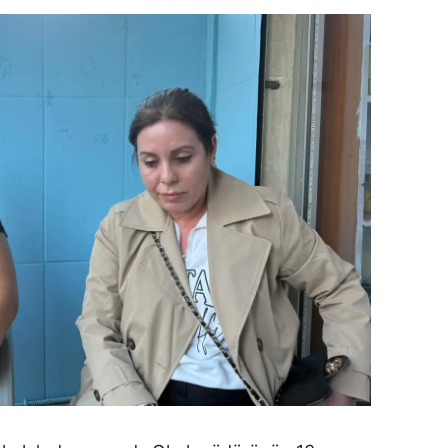
dirne
lazığ
rzincan
rzurum
skişehir
aziantep
iresun
ümüşhane
akkari
atay
sparta