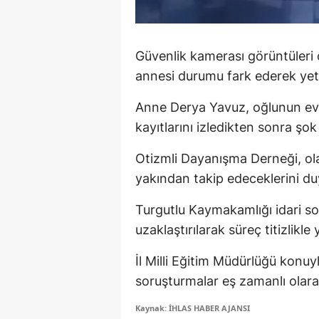
M
M
Güvenlik kamerası görüntüleri 
annesi durumu fark ederek yetk
K
Anne Derya Yavuz, oğlunun eve
M
kayıtlarını izledikten sonra şok 
M
Otizmli Dayanışma Derneği, olay
M
yakından takip edeceklerini du
N
Turgutlu Kaymakamlığı idari s
N
uzaklaştırılarak süreç titizlikle
O
İl Milli Eğitim Müdürlüğü konuyla
soruşturmalar eş zamanlı olar
R
Kaynak: İHLAS HABER AJANSI
S