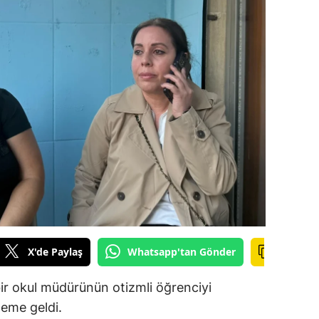
ilecik
ingöl
tlis
olu
urdur
ursa
anakkale
ankırı
orum
X'de Paylaş
Whatsapp'tan Gönder
enizli
bir okul müdürünün otizmli öğrenciyi
deme geldi.
iyarbakır