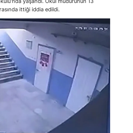
aokulu'nda yaşandı. Okul müdürünün 13
ersin
sında ittiği iddia edildi.
stanbul
zmir
ars
astamonu
ayseri
rklareli
ırşehir
ocaeli
onya
ütahya