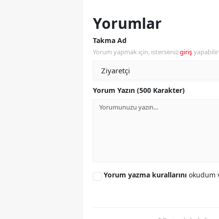
S
Yorumlar
Si
Takma Ad
Yorum yapmak için, isterseniz
giriş
yapabili
S
S
Yorum Yazın (500 Karakter)
T
T
T
T
Yorum yazma kurallarını
okudum v
Ş
U
V