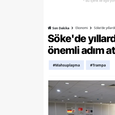
* Bu içerik ile ilgili 
Y
Z
Ekonomi
Söke'de yıllar
Son Dakika
A
Söke'de yılla
B
önemli adım at
K
K
#Mahsuplaşma
#Trampa
B
Ş
B
A
I