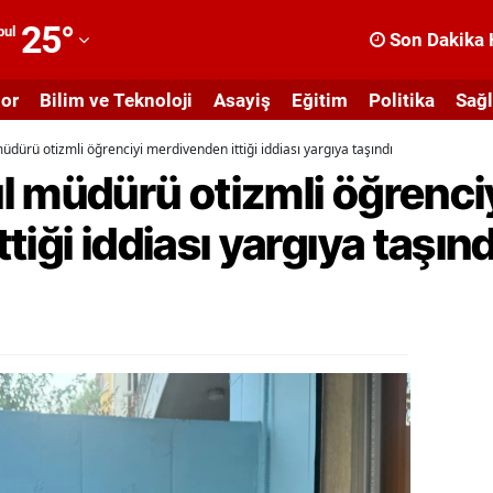
25
°
bul
Son Dakika 
dana
or
Bilim ve Teknoloji
Asayiş
Eğitim
Politika
Sağl
dıyaman
dürü otizmli öğrenciyi merdivenden ittiği iddiası yargıya taşındı
fyonkarahisar
l müdürü otizmli öğrenci
ğrı
iği iddiası yargıya taşınd
masya
nkara
ntalya
rtvin
ydın
alıkesir