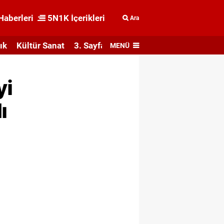
Haberleri
5N1K İçerikleri
Ara
ık
Kültür Sanat
3. Sayfa
MENÜ
yi
ı