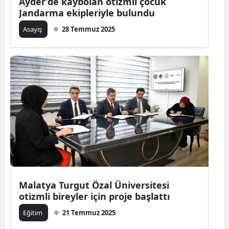
Ayder’de kaybolan otizmli çocuk
Jandarma ekipleriyle bulundu
Asayiş
28 Temmuz 2025
Malatya Turgut Özal Üniversitesi
otizmli bireyler için proje başlattı
Eğitim
21 Temmuz 2025