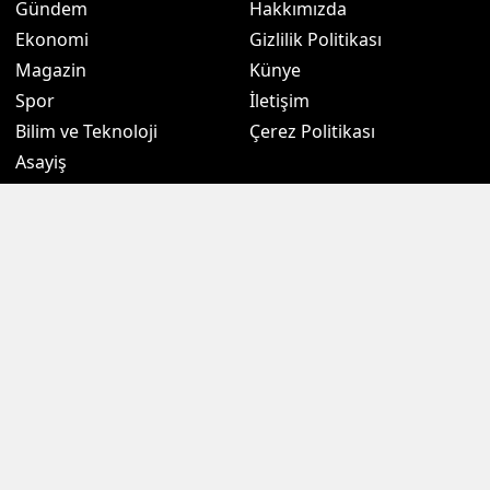
Gündem
Hakkımızda
Ekonomi
Gizlilik Politikası
Magazin
Künye
Spor
İletişim
Bilim ve Teknoloji
Çerez Politikası
Asayiş
Eğitim
Politika
Sağlık
Kültür Sanat
3. Sayfa
Borsalar
Hava Durumu
Altın Fiyatları
Namaz Vakitleri
Döviz Fiyatları
Puan Durumu
Kripto Paralar
Eczaneler