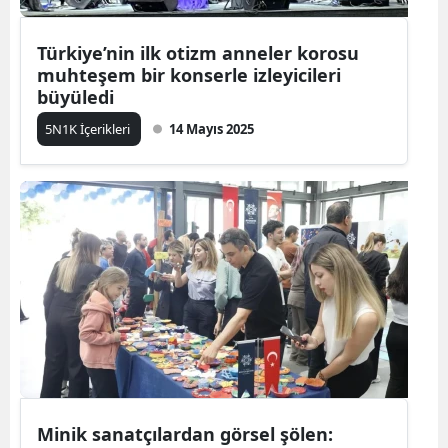
Türkiye’nin ilk otizm anneler korosu
muhteşem bir konserle izleyicileri
büyüledi
5N1K İçerikleri
14 Mayıs 2025
Minik sanatçılardan görsel şölen: