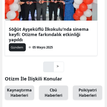
Söğüt Ayşeküflü İlkokulu'nda sinema
keyfi: Otizme farkındalık etkinliği
yapıldı
Gündem
05 Mayıs 2025
>
Otizm İle İlişkili Konular
Kaynaştırma
Cbü
Psikiyatri
Haberleri
Haberleri
Haberleri