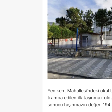
Y
Z
A
B
K
K
B
Ş
Yenikent Mahallesi’ndeki okul
B
trampa edilen ilk taşınmaz ol
A
sonucu taşınmazın değeri 194 m
I