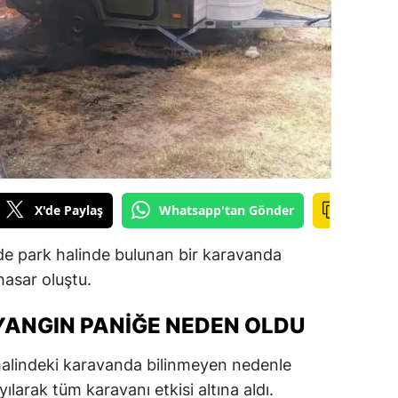
ilecik
ingöl
tlis
olu
urdur
ursa
X'de Paylaş
Whatsapp'tan Gönder
anakkale
lde park halinde bulunan bir karavanda
ankırı
asar oluştu.
orum
ANGIN PANIĞE NEDEN OLDU
enizli
halindeki karavanda bilinmeyen nedenle
iyarbakır
yılarak tüm karavanı etkisi altına aldı.