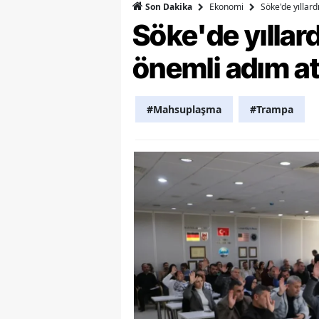
Ekonomi
Söke'de yıllar
Son Dakika
M
Söke'de yılla
M
önemli adım at
K
M
#Mahsuplaşma
#Trampa
M
M
N
N
O
R
S