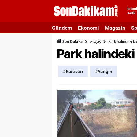
İstan
Açık
A
Gündem
Ekonomi
Magazin
Sp
A
Asayiş
Park halindeki ka
Son Dakika
A
Park halindeki
A
A
#Karavan
#Yangın
A
A
A
A
B