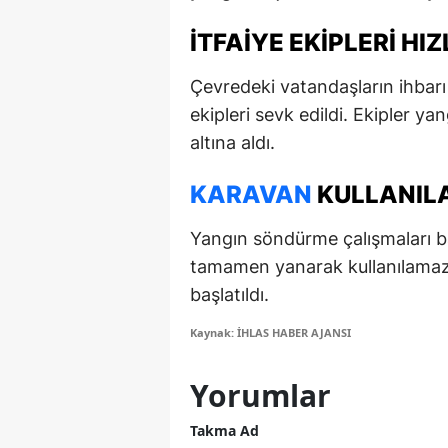
E
İTFAIYE EKIPLERI H
E
Çevredeki vatandaşların ihbarı
E
ekipleri sevk edildi. Ekipler 
altına aldı.
E
E
KARAVAN
KULLANIL
G
Yangın söndürme çalışmaları b
tamamen yanarak kullanılamaz d
G
başlatıldı.
G
Kaynak: İHLAS HABER AJANSI
H
Yorumlar
H
Takma Ad
I