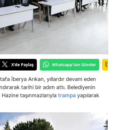
amsun
irt
inop
ivas
ekirdağ
X'de Paylaş
Whatsapp'tan Gönder
okat
afa İberya Arıkan, yıllardır devam eden
rabzon
dırarak tarihi bir adım attı. Belediyenin
unceli
ar, Hazine taşınmazlarıyla
trampa
yapılarak
anlıurfa
şak
an