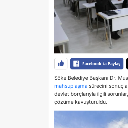
S
Si
S
S
T
Facebook'ta Paylaş
T
Söke Belediye Başkanı Dr. Must
T
mahsuplaşma
sürecini sonuçlan
T
devlet borçlarıyla ilgili sorunl
çözüme kavuşturuldu.
Ş
U
V