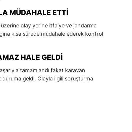
dirne
IZLA MÜDAHALE ETTI
lazığ
 üzerine olay yerine itfaiye ve jandarma
rzincan
yangına kısa sürede müdahale ederek kontrol
rzurum
skişehir
AMAZ HALE GELDI
aziantep
aşarıyla tamamlandı fakat karavan
uruma geldi. Olayla ilgili soruşturma
iresun
ümüşhane
akkari
atay
sparta