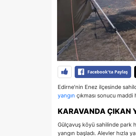
B
B
Bi
B
B
B
Facebook'ta Paylaş
Ç
Edirne'nin Enez ilçesinde sahi
Ç
yangın
çıkması sonucu maddi h
Ç
KARAVANDA ÇIKAN Y
D
Gülçavuş köyü sahilinde park 
D
yangın başladı. Alevler hızla ya