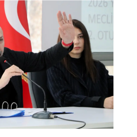
alova
arabük
lis
smaniye
üzce