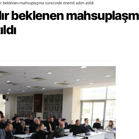
dır beklenen mahsuplaşma sürecinde önemli adım atıldı
alatya
rdır beklenen mahsuplaş
anisa
ıldı
ahramanmaraş
ardin
uğla
uş
evşehir
iğde
rdu
ize
akarya