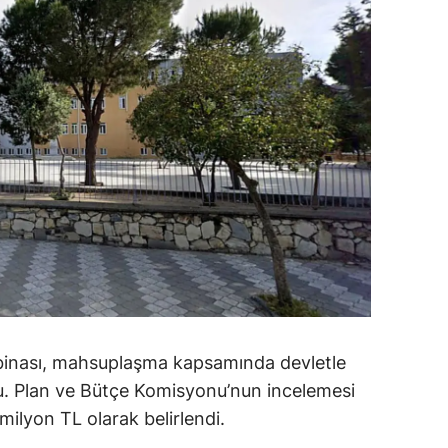
ozgat
onguldak
ksaray
ayburt
araman
ırıkkale
atman
ırnak
 binası, mahsuplaşma kapsamında devletle
artın
du. Plan ve Bütçe Komisyonu’nun incelemesi
rdahan
ilyon TL olarak belirlendi.
ğdır