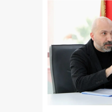
Y
K
Ki
O
D