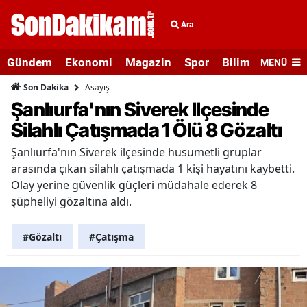
Ara
Gündem
Ekonomi
Magazin
Spor
Bilim ve Teknolo
MENÜ
Asayiş
Son Dakika
Şanlıurfa'nın Siverek Ilçesinde
Silahlı Çatışmada 1 Ölü 8 Gözaltı
Şanlıurfa'nın Siverek ilçesinde husumetli gruplar
arasında çıkan silahlı çatışmada 1 kişi hayatını kaybetti.
Olay yerine güvenlik güçleri müdahale ederek 8
şüpheliyi gözaltına aldı.
#Gözaltı
#Çatışma