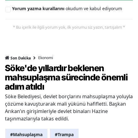
Yorum yazma kurallarını
okudum ve kabul ediyorum
* Bu içerik ile ilgili yorum yok, ilk yorumu siz yazın, tartışalım *
Ekonomi
Son Dakika
Söke'de yıllardır beklenen
mahsuplaşma sürecinde önemli
adım atıldı
Söke Belediyesi, devlet borçlarını mahsuplaşma yoluyla
çözüme kavuşturarak mali yükünü hafifletti. Başkan
Arıkan’ın girişimleriyle devlet binaları Hazine
taşınmazlarıyla takas edildi.
#Mahsuplaşma
#Trampa