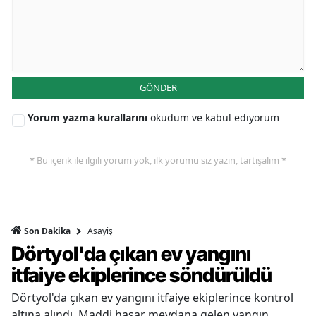
GÖNDER
Yorum yazma kurallarını
okudum ve kabul ediyorum
* Bu içerik ile ilgili yorum yok, ilk yorumu siz yazın, tartışalım *
Asayiş
Son Dakika
Dörtyol'da çıkan ev yangını
itfaiye ekiplerince söndürüldü
Dörtyol'da çıkan ev yangını itfaiye ekiplerince kontrol
altına alındı. Maddi hasar meydana gelen yangın