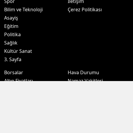
Spor
İletişim
Bilim ve Teknoloji
Çerez Politikası
Asayiş
Eğitim
Politika
Sağlık
Kültür Sanat
3. Sayfa
Borsalar
Hava Durumu
Altın Fiyatları
Namaz Vakitleri
Döviz Fiyatları
Puan Durumu
Kripto Paralar
Eczaneler
Sondakikam.com.tr, Türkiye ve dünya gündeminden son dakika
haberleri, gündemden haberleri, ekonomi, siyaset, spor, kamu gibi
birçok kategoride zengin içeriği okurlarına sunmaktadır. İçeriklerinin
tamamı telif hakkı ile korunmaktadır. İzin alınmadan ve kaynak