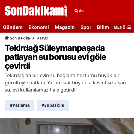
Ara
Gündem
Ekonomi
Magazin
Spor
Bilim ve Teknolo
MENÜ
Asayiş
Son Dakika
Tekirdağ Süleymanpaşada
patlayan su borusu evi göle
çevirdi
Tekirdağ'da bir evin su bağlantı hortumu büyük bir
gürültüyle patladı. Yarım saat boyunca kesintisiz akan
su, evi kullanılamaz hale getirdi.
#Patlama
#Subaskını