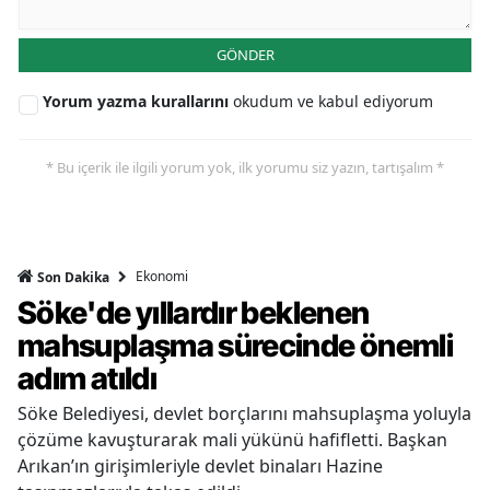
GÖNDER
Yorum yazma kurallarını
okudum ve kabul ediyorum
* Bu içerik ile ilgili yorum yok, ilk yorumu siz yazın, tartışalım *
Ekonomi
Son Dakika
Söke'de yıllardır beklenen
mahsuplaşma sürecinde önemli
adım atıldı
Söke Belediyesi, devlet borçlarını mahsuplaşma yoluyla
çözüme kavuşturarak mali yükünü hafifletti. Başkan
Arıkan’ın girişimleriyle devlet binaları Hazine