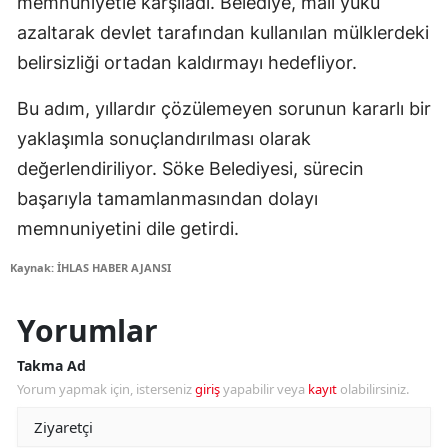
memnuniyetle karşıladı. Belediye, mali yükü
azaltarak devlet tarafından kullanılan mülklerdeki
belirsizliği ortadan kaldırmayı hedefliyor.
Bu adım, yıllardır çözülemeyen sorunun kararlı bir
yaklaşımla sonuçlandırılması olarak
değerlendiriliyor. Söke Belediyesi, sürecin
başarıyla tamamlanmasından dolayı
memnuniyetini dile getirdi.
Kaynak: İHLAS HABER AJANSI
Yorumlar
Takma Ad
Yorum yapmak için, isterseniz
giriş
yapabilir veya
kayıt
olabilirsiniz.