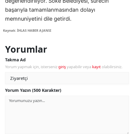
değerlendiriliyor. Söke Belediyesi, sürecin
başarıyla tamamlanmasından dolayı
memnuniyetini dile getirdi.
Kaynak: İHLAS HABER AJANSI
Yorumlar
Takma Ad
Yorum yapmak için, isterseniz
giriş
yapabilir veya
kayıt
olabilirsiniz.
Yorum Yazın (500 Karakter)