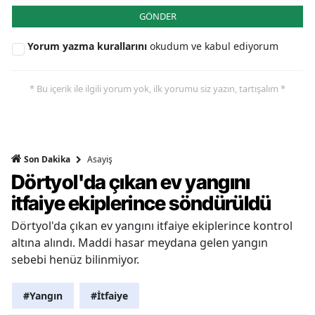
GÖNDER
Yorum yazma kurallarını
okudum ve kabul ediyorum
* Bu içerik ile ilgili yorum yok, ilk yorumu siz yazın, tartışalım *
Asayiş
Son Dakika
Dörtyol'da çıkan ev yangını
itfaiye ekiplerince söndürüldü
Dörtyol'da çıkan ev yangını itfaiye ekiplerince kontrol
altına alındı. Maddi hasar meydana gelen yangın
sebebi henüz bilinmiyor.
#Yangın
#İtfaiye