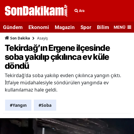
Ara
Gündem
Ekonomi
Magazin
Spor
Bilim ve Teknolo
MENÜ
Asayiş
Son Dakika
Tekirdağ’ın Ergene ilçesinde
soba yakılıp çıkılınca ev küle
döndü
Tekirdağ'da soba yakılıp evden çıkılınca yangın çıktı.
İtfaiye müdahalesiyle söndürülen yangında ev
kullanılamaz hale geldi.
#Yangın
#Soba