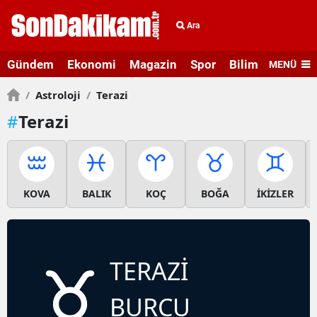
Ara
Gündem
Ekonomi
Magazin
Spor
Bilim ve Teknolo
MENÜ
/
Astroloji
/
Terazi
#
Terazi
KOVA
BALIK
KOÇ
BOĞA
İKİZLER
TERAZI
BURCU