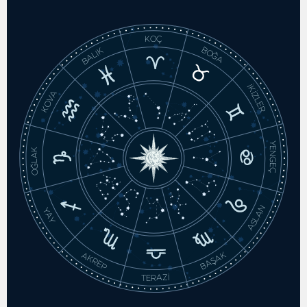
KOÇ
BOĞA
BALIK
İKİZLER
KOVA
YENGEÇ
OĞLAK
ASLAN
YAY
BAŞAK
AKREP
TERAZİ