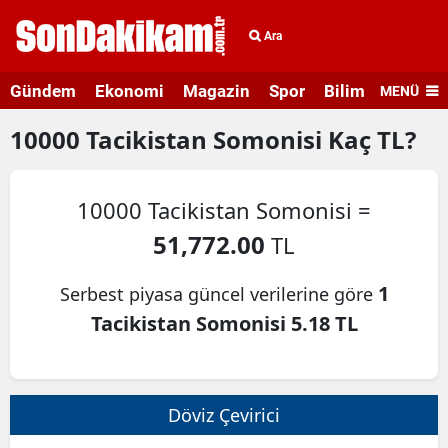
Ara
Gündem
Ekonomi
Magazin
Spor
Bilim ve Teknolo
MENÜ
10000
Tacikistan Somonisi
Kaç TL?
10000 Tacikistan Somonisi =
51,772.00
TL
1
Serbest piyasa güncel verilerine göre
Tacikistan Somonisi 5.18 TL
Döviz Çevirici