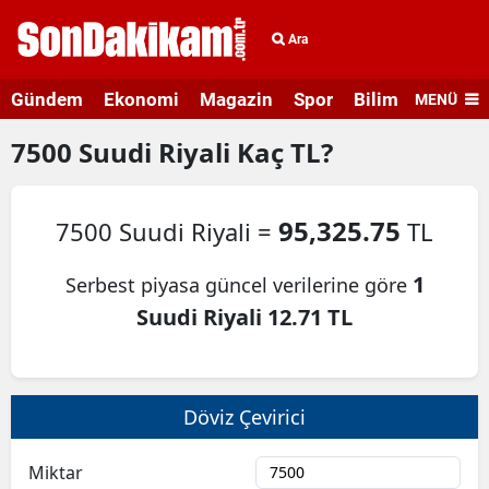
Ara
Gündem
Ekonomi
Magazin
Spor
Bilim ve Teknolo
MENÜ
7500
Suudi Riyali
Kaç TL?
95,325.75
7500 Suudi Riyali =
TL
1
Serbest piyasa güncel verilerine göre
Suudi Riyali 12.71 TL
Döviz Çevirici
Miktar