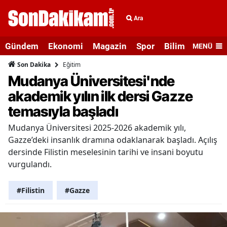
Ara
Gündem
Ekonomi
Magazin
Spor
Bilim ve Teknolo
MENÜ
Eğitim
Son Dakika
Mudanya Üniversitesi'nde
akademik yılın ilk dersi Gazze
temasıyla başladı
Mudanya Üniversitesi 2025-2026 akademik yılı,
Gazze’deki insanlık dramına odaklanarak başladı. Açılış
dersinde Filistin meselesinin tarihi ve insani boyutu
vurgulandı.
#Filistin
#Gazze