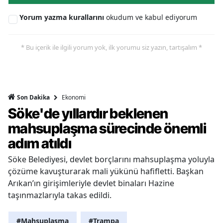
Yorum yazma kurallarını
okudum ve kabul ediyorum
* Bu içerik ile ilgili yorum yok, ilk yorumu siz yazın, tartışalım *
Ekonomi
Son Dakika
Söke'de yıllardır beklenen
mahsuplaşma sürecinde önemli
adım atıldı
Söke Belediyesi, devlet borçlarını mahsuplaşma yoluyla
çözüme kavuşturarak mali yükünü hafifletti. Başkan
Arıkan’ın girişimleriyle devlet binaları Hazine
taşınmazlarıyla takas edildi.
#Mahsuplaşma
#Trampa