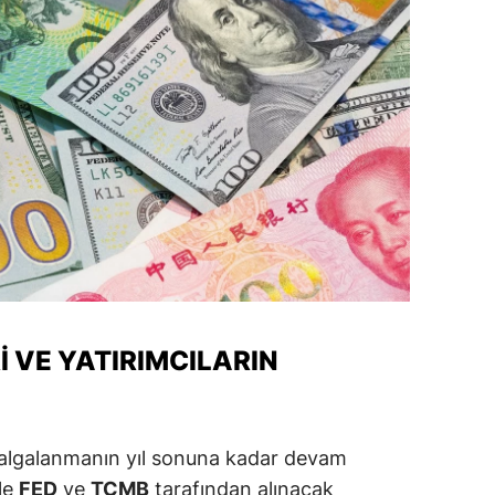
amsun
irt
inop
ivas
ekirdağ
okat
rabzon
unceli
I VE YATIRIMCILARIN
anlıurfa
şak
dalgalanmanın yıl sonuna kadar devam
kle
FED
ve
TCMB
tarafından alınacak
an