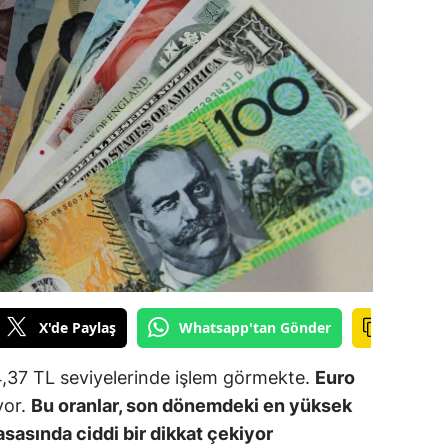
ilecik
ingöl
tlis
olu
urdur
ursa
anakkale
ankırı
X'de Paylaş
Whatsapp'tan Gönder
orum
,37 TL seviyelerinde işlem görmekte.
Euro
enizli
yor.
Bu oranlar, son dönemdeki en yüksek
iyarbakır
sasında ciddi bir dikkat çekiyor