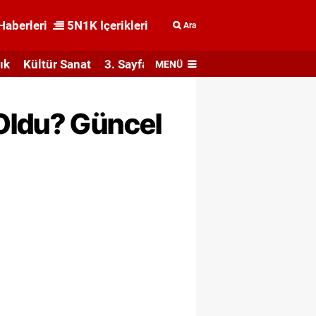
Haberleri
5N1K İçerikleri
Ara
ık
Kültür Sanat
3. Sayfa
MENÜ
Oldu? Güncel