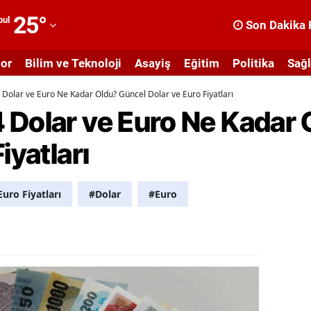
25
°
bul
Son Dakika 
dana
or
Bilim ve Teknoloji
Asayiş
Eğitim
Politika
Sağl
dıyaman
Dolar ve Euro Ne Kadar Oldu? Güncel Dolar ve Euro Fiyatları
fyonkarahisar
 Dolar ve Euro Ne Kadar 
ğrı
iyatları
masya
nkara
Euro Fiyatları
#Dolar
#Euro
ntalya
rtvin
ydın
alıkesir