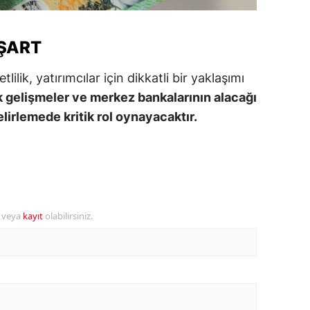
alova
 ŞART
arabük
ilik, yatırımcılar için dikkatli bir yaklaşımı
lis
 gelişmeler ve merkez bankalarının alacağı
smaniye
elirlemede kritik rol oynayacaktır.
üzce
r veya
kayıt
olabilirsiniz.