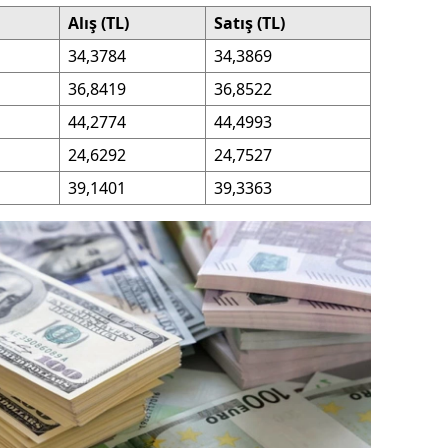
Alış (TL)
Satış (TL)
ersin
34,3784
34,3869
stanbul
36,8419
36,8522
zmir
44,2774
44,4993
ars
24,6292
24,7527
39,1401
39,3363
astamonu
ayseri
rklareli
ırşehir
ocaeli
onya
ütahya