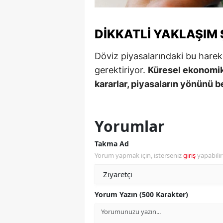
Y
DIKKATLI YAKLAŞIM
K
Döviz piyasalarındaki bu hareketl
Ki
gerektiriyor.
Küresel ekonomik
O
kararlar, piyasaların yönünü b
D
Yorumlar
Takma Ad
Yorum yapmak için, isterseniz
giriş
yapabili
Yorum Yazın (500 Karakter)