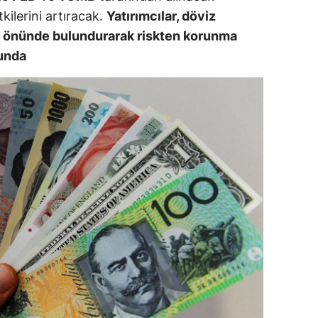
tkilerini artıracak.
Yatırımcılar, döviz
ozgat
göz önünde bulundurarak riskten korunma
onguldak
munda
ksaray
ayburt
araman
ırıkkale
atman
ırnak
artın
rdahan
ğdır