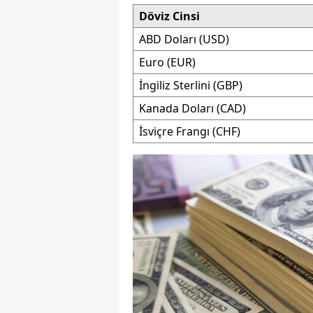
Döviz Cinsi
M
ABD Doları (USD)
İ
Euro (EUR)
İ
İngiliz Sterlini (GBP)
K
Kanada Doları (CAD)
İsviçre Frangı (CHF)
K
K
Kı
K
K
K
K