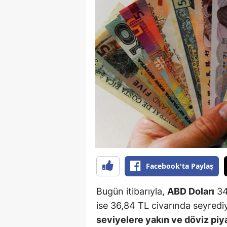
B
B
Bi
B
B
B
Ç
Ç
Facebook'ta Paylaş
Ç
Bugün itibarıyla,
ABD Doları
34
D
ise 36,84 TL civarında seyredi
D
seviyelere yakın ve döviz piya