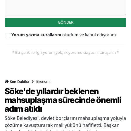
GÖNDER
Yorum yazma kurallarını
okudum ve kabul ediyorum
* Bu içerik ile ilgili yorum yok, ilk yorumu siz yazın, tartışalım *
Ekonomi
Son Dakika
Söke'de yıllardır beklenen
mahsuplaşma sürecinde önemli
adım atıldı
Söke Belediyesi, devlet borçlarını mahsuplaşma yoluyla
çözüme kavuşturarak mali yükünü hafifletti. Başkan