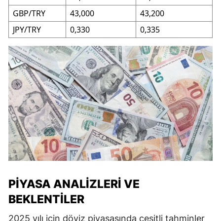
GBP/TRY
43,000
43,200
JPY/TRY
0,330
0,335
PIYASA ANALIZLERI VE
BEKLENTILER
2025 yılı için döviz piyasasında çeşitli tahminler