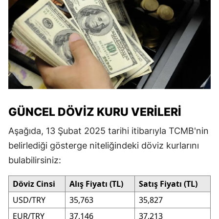
GÜNCEL DÖVIZ KURU VERILERI
Aşağıda, 13 Şubat 2025 tarihi itibarıyla TCMB'nin
belirlediği gösterge niteliğindeki döviz kurlarını
bulabilirsiniz:
Döviz Cinsi
Alış Fiyatı (TL)
Satış Fiyatı (TL)
USD/TRY
35,763
35,827
EUR/TRY
37,146
37,213