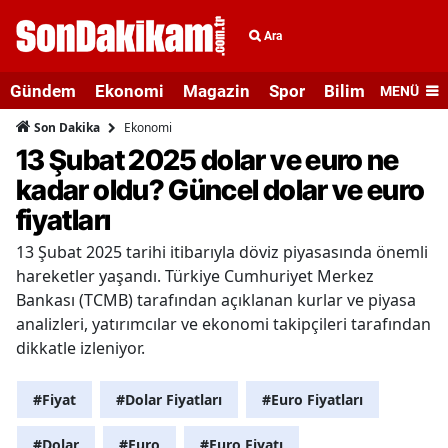
Ara
Gündem
Ekonomi
Magazin
Spor
Bilim ve Teknolo
MENÜ
Ekonomi
Son Dakika
13 Şubat 2025 dolar ve euro ne
kadar oldu? Güncel dolar ve euro
fiyatları
13 Şubat 2025 tarihi itibarıyla döviz piyasasında önemli
hareketler yaşandı. Türkiye Cumhuriyet Merkez
Bankası (TCMB) tarafından açıklanan kurlar ve piyasa
analizleri, yatırımcılar ve ekonomi takipçileri tarafından
dikkatle izleniyor.
#Fiyat
#Dolar Fiyatları
#Euro Fiyatları
#Dolar
#Euro
#Euro Fiyatı