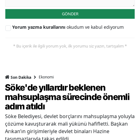
GÖNDER
Yorum yazma kurallarını
okudum ve kabul ediyorum
* Bu içerik ile ilgili yorum yok, ilk yorumu siz yazın, tartışalım *
Ekonomi
Son Dakika
Söke'de yıllardır beklenen
mahsuplaşma sürecinde önemli
adım atıldı
Söke Belediyesi, devlet borçlarını mahsuplaşma yoluyla
çözüme kavuşturarak mali yükünü hafifletti. Başkan
Arıkan’ın girişimleriyle devlet binaları Hazine
taşınmazlarıyla takas edildi.