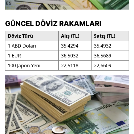
GÜNCEL DÖVIZ RAKAMLARI
Döviz Türü
Alış (TL)
Satış (TL)
1 ABD Doları
35,4294
35,4932
1 EUR
36,5032
36,5689
100 Japon Yeni
22,5118
22,6609