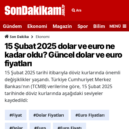
Ara
Gündem
Ekonomi
Magazin
Spor
Bilim ve Teknolo
MENÜ
Ekonomi
Son Dakika
15 Şubat 2025 dolar ve euro ne
kadar oldu? Güncel dolar ve euro
fiyatları
15 Şubat 2025 tarihi itibarıyla döviz kurlarında önemli
değişiklikler yaşandı. Türkiye Cumhuriyet Merkez
Bankası'nın (TCMB) verilerine göre, 15 Şubat 2025
tarihinde döviz kurlarında aşağıdaki seviyeler
kaydedildi:
#Fiyat
#Dolar Fiyatları
#Euro Fiyatları
#Dolar
#Euro
#Euro Fiyatı