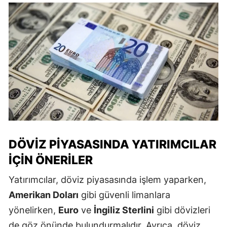
DÖVIZ PIYASASINDA YATIRIMCILAR
İÇIN ÖNERILER
Yatırımcılar, döviz piyasasında işlem yaparken,
Amerikan Doları
gibi güvenli limanlara
yönelirken,
Euro
ve
İngiliz Sterlini
gibi dövizleri
de göz önünde bulundurmalıdır. Ayrıca, döviz