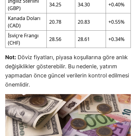
İngiliz Sterlini
34.25
34.30
+0.40%
(GBP)
Kanada Doları
20.78
20.83
+0.55%
(CAD)
İsviçre Frangı
28.56
28.61
+0.34%
(CHF)
Not:
Döviz fiyatları, piyasa koşullarına göre anlık
değişiklikler gösterebilir. Bu nedenle, yatırım
yapmadan önce güncel verilerin kontrol edilmesi
önemlidir.