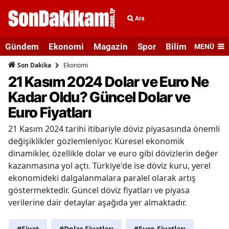
Ara
Gündem
Ekonomi
Magazin
Spor
Bilim ve Teknolo
MENÜ
Ekonomi
Son Dakika
21 Kasım 2024 Dolar ve Euro Ne
Kadar Oldu? Güncel Dolar ve
Euro Fiyatları
21 Kasım 2024 tarihi itibariyle döviz piyasasında önemli
değişiklikler gözlemleniyor. Küresel ekonomik
dinamikler, özellikle dolar ve euro gibi dövizlerin değer
kazanmasına yol açtı. Türkiye'de ise döviz kuru, yerel
ekonomideki dalgalanmalara paralel olarak artış
göstermektedir. Güncel döviz fiyatları ve piyasa
verilerine dair detaylar aşağıda yer almaktadır.
#Fiyat
#Dolar Fiyatları
#Euro Fiyatları