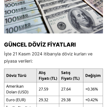
GÜNCEL DÖVIZ FIYATLARI
İşte 21 Kasım 2024 itibarıyla döviz kurları ve
piyasa verileri:
Alış
Satış
Döviz Türü
Değişim
Fiyatı (TL)
Fiyatı (TL)
Amerikan
27.59
27.64
+0.36%
Doları (USD)
Euro (EUR)
29.32
29.38
+0.42%