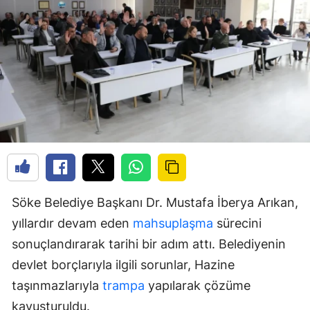
Söke Belediye Başkanı Dr. Mustafa İberya Arıkan,
yıllardır devam eden
mahsuplaşma
sürecini
sonuçlandırarak tarihi bir adım attı. Belediyenin
devlet borçlarıyla ilgili sorunlar, Hazine
taşınmazlarıyla
trampa
yapılarak çözüme
kavuşturuldu.