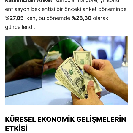
Katılımcıları Anketi
sonuçlarına göre, yıl sonu
enflasyon beklentisi bir önceki anket döneminde
%27,05
iken, bu dönemde
%28,30
olarak
güncellendi.
KÜRESEL EKONOMIK GELIŞMELERIN
ETKISI