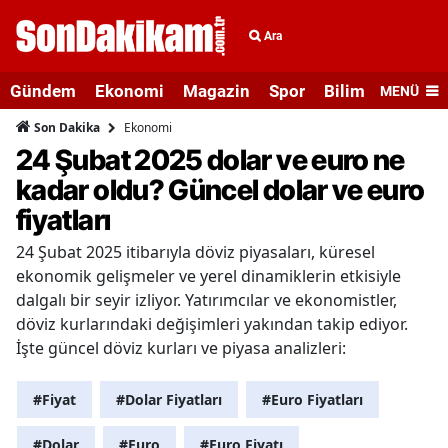
Ara
Gündem
Ekonomi
Magazin
Spor
Bilim ve Teknolo
MENÜ
Ekonomi
Son Dakika
24 Şubat 2025 dolar ve euro ne
kadar oldu? Güncel dolar ve euro
fiyatları
24 Şubat 2025 itibarıyla döviz piyasaları, küresel
ekonomik gelişmeler ve yerel dinamiklerin etkisiyle
dalgalı bir seyir izliyor. Yatırımcılar ve ekonomistler,
döviz kurlarındaki değişimleri yakından takip ediyor.
İşte güncel döviz kurları ve piyasa analizleri:
#Fiyat
#Dolar Fiyatları
#Euro Fiyatları
#Dolar
#Euro
#Euro Fiyatı