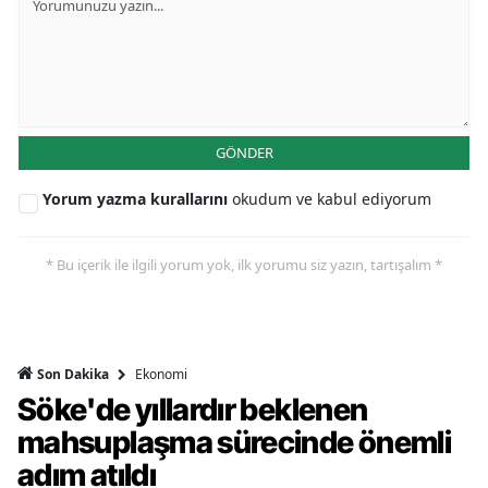
GÖNDER
Yorum yazma kurallarını
okudum ve kabul ediyorum
* Bu içerik ile ilgili yorum yok, ilk yorumu siz yazın, tartışalım *
Ekonomi
Son Dakika
Söke'de yıllardır beklenen
mahsuplaşma sürecinde önemli
adım atıldı