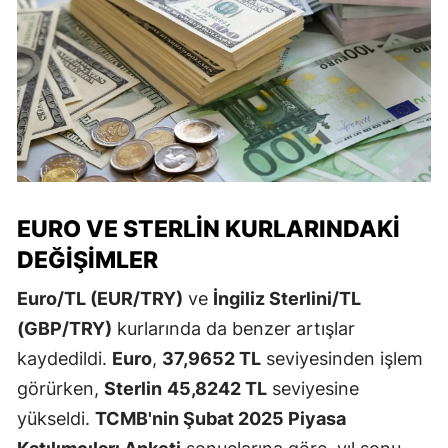
EURO VE STERLIN KURLARINDAKI
DEĞIŞIMLER
Euro/TL (EUR/TRY)
ve
İngiliz Sterlini/TL
(GBP/TRY)
kurlarında da benzer artışlar
kaydedildi.
Euro
,
37,9652 TL
seviyesinden işlem
görürken,
Sterlin
45,8242 TL
seviyesine
yükseldi.
TCMB'nin Şubat 2025 Piyasa