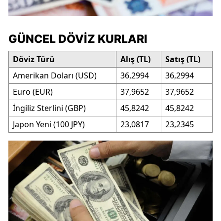
GÜNCEL DÖVIZ KURLARI
Döviz Türü
Alış (TL)
Satış (TL)
Amerikan Doları (USD)
36,2994
36,2994
Euro (EUR)
37,9652
37,9652
İngiliz Sterlini (GBP)
45,8242
45,8242
Japon Yeni (100 JPY)
23,0817
23,2345