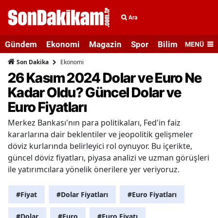
Ara
Gündem
Ekonomi
Magazin
Spor
Bilim ve Teknolo
MENÜ
Ekonomi
Son Dakika
26 Kasım 2024 Dolar ve Euro Ne
Kadar Oldu? Güncel Dolar ve
Euro Fiyatları
Merkez Bankası'nın para politikaları, Fed'in faiz
kararlarına dair beklentiler ve jeopolitik gelişmeler
döviz kurlarında belirleyici rol oynuyor. Bu içerikte,
güncel döviz fiyatları, piyasa analizi ve uzman görüşleri
ile yatırımcılara yönelik önerilere yer veriyoruz.
#Fiyat
#Dolar Fiyatları
#Euro Fiyatları
#Dolar
#Euro
#Euro Fiyatı