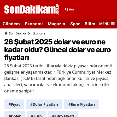
Ara
Gündem
Ekonomi
Magazin
Spor
Bilim ve Teknolo
MENÜ
Ekonomi
Son Dakika
26 Şubat 2025 dolar ve euro ne
kadar oldu? Güncel dolar ve euro
fiyatları
26 Şubat 2025 tarihi itibarıyla döviz piyasasında önemli
gelişmeler yaşanmaktadır. Türkiye Cumhuriyet Merkez
Bankası (TCMB) tarafından açıklanan kurlar ve piyasa
analizleri, yatırımcılar ve ekonomi takipçileri için kritik
öneme sahiptir.
#Fiyat
#Dolar Fiyatları
#Euro Fiyatları
#Dolar
#Euro
#Euro Fiyatı