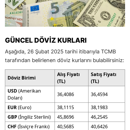
GÜNCEL DÖVIZ KURLARI
Aşağıda, 26 Şubat 2025 tarihi itibarıyla TCMB
tarafından belirlenen döviz kurlarını bulabilirsiniz:
Alış Fiyatı
Satış Fiyatı
Döviz Birimi
(TL)
(TL)
USD
(Amerikan
36,4086
36,4594
Doları)
EUR
(Euro)
38,1115
38,1983
GBP
(İngiliz Sterlini)
45,8696
46,2545
CHF
(İsviçre Frankı)
40,5685
40,6426