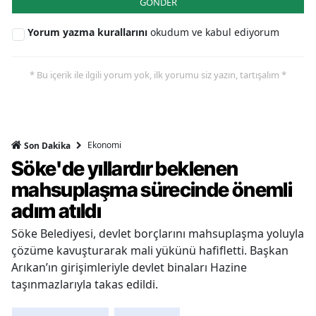
GÖNDER
Yorum yazma kurallarını
okudum ve kabul ediyorum
* Bu içerik ile ilgili yorum yok, ilk yorumu siz yazın, tartışalım *
Ekonomi
Son Dakika
Söke'de yıllardır beklenen
mahsuplaşma sürecinde önemli
adım atıldı
Söke Belediyesi, devlet borçlarını mahsuplaşma yoluyla
çözüme kavuşturarak mali yükünü hafifletti. Başkan
Arıkan’ın girişimleriyle devlet binaları Hazine
taşınmazlarıyla takas edildi.