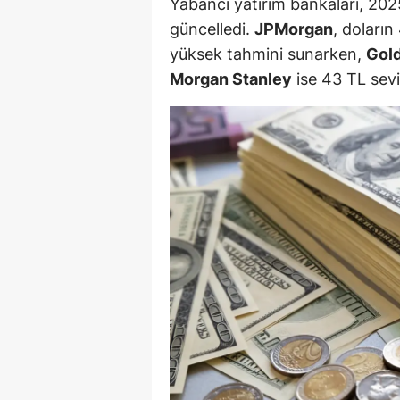
Yabancı yatırım bankaları, 2025
güncelledi.
JPMorgan
, doların
S
yüksek tahmini sunarken,
Gol
Si
Morgan Stanley
ise 43 TL sevi
S
S
T
T
T
T
Ş
U
V