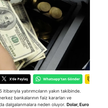
ilecik
ingöl
tlis
olu
urdur
ursa
anakkale
ankırı
X'de Paylaş
Whatsapp'tan Gönder
orum
itibarıyla yatırımcıların yakın takibinde.
enizli
erkez bankalarının faiz kararları ve
iyarbakır
rında dalgalanmalara neden oluyor.
Dolar, Euro