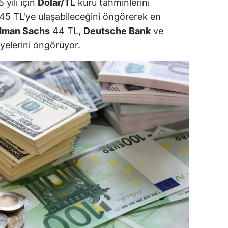
 yılı için
Dolar/TL
kuru tahminlerini
 45 TL'ye ulaşabileceğini öngörerek en
amsun
dman Sachs
44 TL,
Deutsche Bank
ve
irt
yelerini öngörüyor.
inop
ivas
ekirdağ
okat
rabzon
unceli
anlıurfa
şak
an