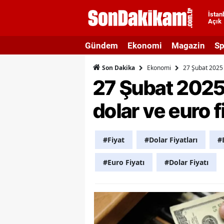
İstan
Açık
A
Gündem
Ekonomi
Magazin
Sp
A
Ekonomi
27 Şubat 2025 
Son Dakika
A
27 Şubat 2025 
A
dolar ve euro f
A
A
#Fiyat
#Dolar Fiyatları
#
A
#Euro Fiyatı
#Dolar Fiyatı
A
A
B