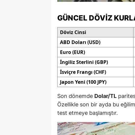
M
GÜNCEL DÖVIZ KURL
İ
Döviz Cinsi
İ
ABD Doları (USD)
K
Euro (EUR)
K
İngiliz Sterlini (GBP)
K
İsviçre Frangı (CHF)
Japon Yeni (100 JPY)
Kı
K
Son dönemde
Dolar/TL
parites
Özellikle son bir ayda bu eğili
K
test etmeye başlamıştır.
K
K