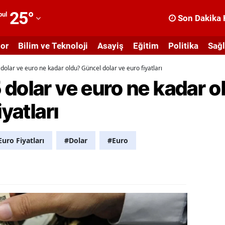
25
°
bul
Son Dakika 
dana
or
Bilim ve Teknoloji
Asayiş
Eğitim
Politika
Sağl
dıyaman
dolar ve euro ne kadar oldu? Güncel dolar ve euro fiyatları
fyonkarahisar
dolar ve euro ne kadar 
ğrı
iyatları
masya
nkara
Euro Fiyatları
#Dolar
#Euro
ntalya
rtvin
ydın
alıkesir