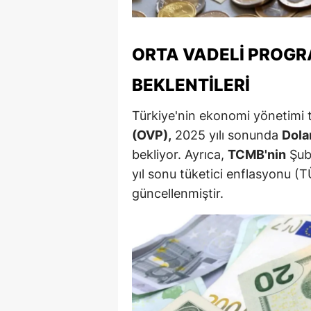
Y
ORTA VADELI PROG
Z
BEKLENTILERI
A
B
Türkiye'nin ekonomi yönetimi 
(OVP),
2025 yılı sonunda
Dola
K
bekliyor. Ayrıca,
TCMB'nin
Şuba
K
yıl sonu tüketici enflasyonu (
güncellenmiştir.
B
Ş
B
A
I