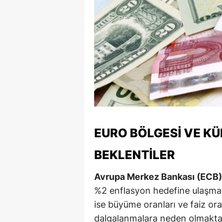
Y
K
Ki
O
D
EURO BÖLGESI VE K
BEKLENTILER
Avrupa Merkez Bankası (ECB)
%2 enflasyon hedefine ulaşmayı
ise büyüme oranları ve faiz oranl
dalgalanmalara neden olmakta