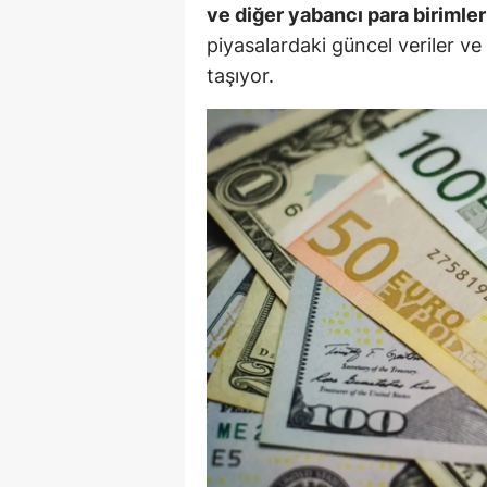
ve diğer yabancı para birimler
E
piyasalardaki güncel veriler ve 
E
taşıyor.
E
E
E
G
G
G
H
H
I