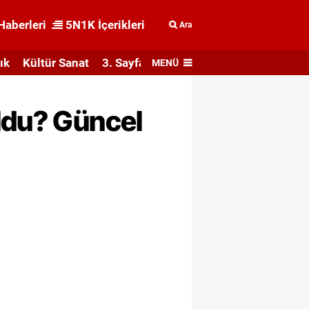
Haberleri
5N1K İçerikleri
Ara
ık
Kültür Sanat
3. Sayfa
MENÜ
oldu? Güncel