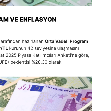
ozgat
RAM VE ENFLASYON
onguldak
ksaray
ayburt
tarafından hazırlanan
Orta Vadeli Program
r/TL
kurunun 42 seviyesine ulaşmasını
araman
t 2025 Piyasa Katılımcıları Anketi'ne göre,
ırıkkale
TÜFE) beklentisi %28,30 olarak
atman
ırnak
artın
rdahan
ğdır