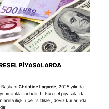
alova
arabük
lis
smaniye
üzce
ÜRESEL PIYASALARDA
Başkanı
Christine Lagarde
, 2025 yılında
 umduklarını belirtti. Küresel piyasalarda
arına ilişkin belirsizlikler, döviz kurlarında
dır.