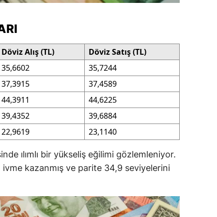
ersin
ARI
stanbul
Döviz Alış (TL)
Döviz Satış (TL)
zmir
35,6602
35,7244
ars
37,3915
37,4589
astamonu
44,3911
44,6225
ayseri
39,4352
39,6884
22,9619
23,1140
rklareli
ırşehir
inde ılımlı bir yükseliş eğilimi gözlemleniyor.
m ivme kazanmış ve parite 34,9 seviyelerini
ocaeli
onya
ütahya