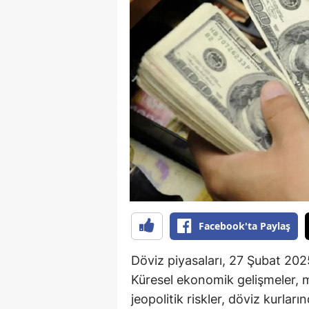
B
B
Bi
B
B
B
Ç
Ç
Facebook'ta Paylaş
Ç
Döviz piyasaları, 27 Şubat 2025 
D
Küresel ekonomik gelişmeler, m
D
jeopolitik riskler, döviz kurla