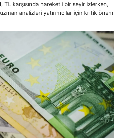
i
, TL karşısında hareketli bir seyir izlerken,
dirne
uzman analizleri yatırımcılar için kritik önem
lazığ
rzincan
rzurum
skişehir
aziantep
iresun
ümüşhane
akkari
atay
sparta