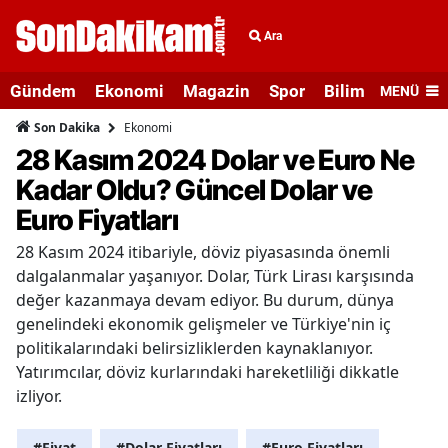
Ara
Gündem
Ekonomi
Magazin
Spor
Bilim ve Teknolo
MENÜ
Ekonomi
Son Dakika
28 Kasım 2024 Dolar ve Euro Ne
Kadar Oldu? Güncel Dolar ve
Euro Fiyatları
28 Kasım 2024 itibariyle, döviz piyasasında önemli
dalgalanmalar yaşanıyor. Dolar, Türk Lirası karşısında
değer kazanmaya devam ediyor. Bu durum, dünya
genelindeki ekonomik gelişmeler ve Türkiye'nin iç
politikalarındaki belirsizliklerden kaynaklanıyor.
Yatırımcılar, döviz kurlarındaki hareketliliği dikkatle
izliyor.
#Fiyat
#Dolar Fiyatları
#Euro Fiyatları