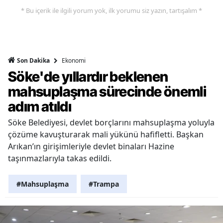
* Bu içerik ile ilgili yorum yok, ilk yorumu siz yazın, tartışalım *
Ekonomi
Son Dakika
Söke'de yıllardır beklenen
mahsuplaşma sürecinde önemli
adım atıldı
Söke Belediyesi, devlet borçlarını mahsuplaşma yoluyla
çözüme kavuşturarak mali yükünü hafifletti. Başkan
Arıkan’ın girişimleriyle devlet binaları Hazine
taşınmazlarıyla takas edildi.
#Mahsuplaşma
#Trampa