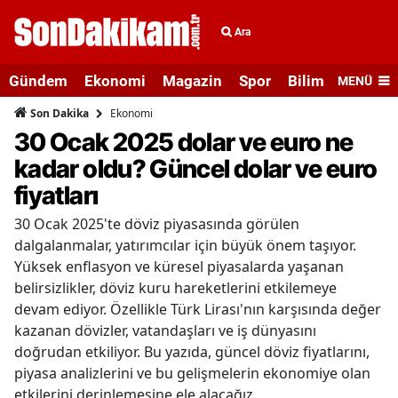
Ara
Gündem
Ekonomi
Magazin
Spor
Bilim ve Teknolo
MENÜ
Ekonomi
Son Dakika
30 Ocak 2025 dolar ve euro ne
kadar oldu? Güncel dolar ve euro
fiyatları
30 Ocak 2025'te döviz piyasasında görülen
dalgalanmalar, yatırımcılar için büyük önem taşıyor.
Yüksek enflasyon ve küresel piyasalarda yaşanan
belirsizlikler, döviz kuru hareketlerini etkilemeye
devam ediyor. Özellikle Türk Lirası'nın karşısında değer
kazanan dövizler, vatandaşları ve iş dünyasını
doğrudan etkiliyor. Bu yazıda, güncel döviz fiyatlarını,
piyasa analizlerini ve bu gelişmelerin ekonomiye olan
etkilerini derinlemesine ele alacağız.