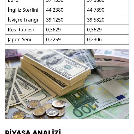
İngiliz Sterlini
44,2380
44,7890
İsviçre Frangı
39,1250
39,5820
Rus Rublesi
0,3629
0,3629
Japon Yeni
0,2259
0,2306
PIYASA ANALIZI