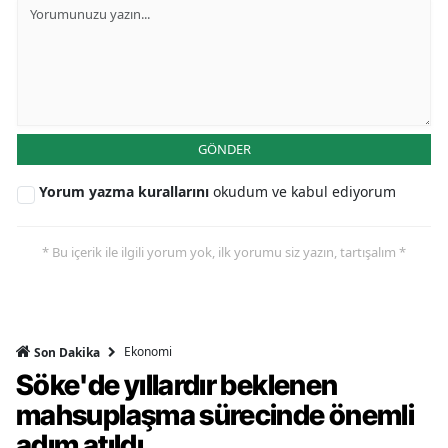
GÖNDER
Yorum yazma kurallarını
okudum ve kabul ediyorum
* Bu içerik ile ilgili yorum yok, ilk yorumu siz yazın, tartışalım *
Ekonomi
Son Dakika
Söke'de yıllardır beklenen
mahsuplaşma sürecinde önemli
adım atıldı