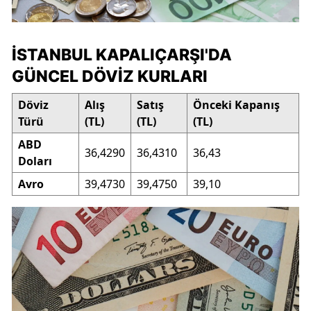
İSTANBUL KAPALIÇARŞI'DA
GÜNCEL DÖVIZ KURLARI
Döviz
Alış
Satış
Önceki Kapanış
Türü
(TL)
(TL)
(TL)
ABD
36,4290
36,4310
36,43
Doları
Avro
39,4730
39,4750
39,10