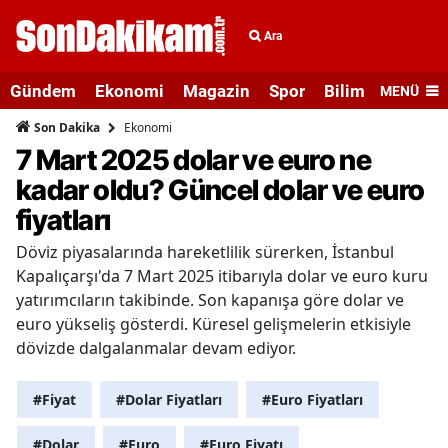
Ara
Gündem
Ekonomi
Magazin
Spor
Bilim ve Teknolo
MENÜ
Ekonomi
Son Dakika
7 Mart 2025 dolar ve euro ne
kadar oldu? Güncel dolar ve euro
fiyatları
Döviz piyasalarında hareketlilik sürerken, İstanbul
Kapalıçarşı'da 7 Mart 2025 itibarıyla dolar ve euro kuru
yatırımcıların takibinde. Son kapanışa göre dolar ve
euro yükseliş gösterdi. Küresel gelişmelerin etkisiyle
dövizde dalgalanmalar devam ediyor.
#Fiyat
#Dolar Fiyatları
#Euro Fiyatları
#Dolar
#Euro
#Euro Fiyatı