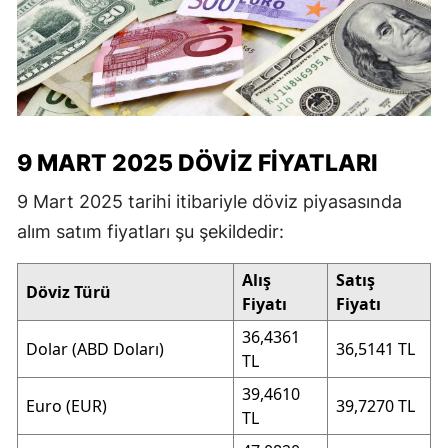
9 MART 2025 DÖVIZ FIYATLARI
9 Mart 2025 tarihi itibariyle döviz piyasasında
alım satım fiyatları şu şekildedir:
Alış
Satış
Döviz Türü
Fiyatı
Fiyatı
36,4361
Dolar (ABD Doları)
36,5141 TL
TL
39,4610
Euro (EUR)
39,7270 TL
TL