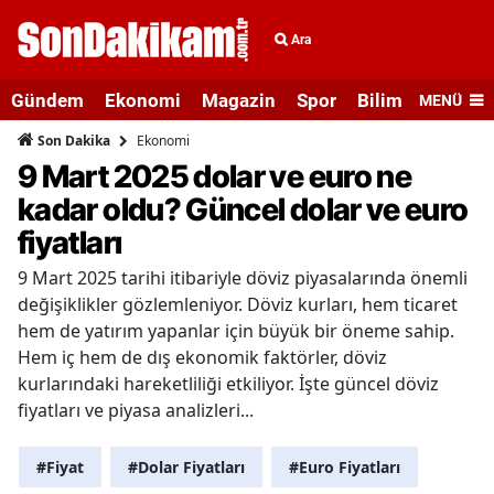
Ara
Gündem
Ekonomi
Magazin
Spor
Bilim ve Teknolo
MENÜ
Ekonomi
Son Dakika
9 Mart 2025 dolar ve euro ne
kadar oldu? Güncel dolar ve euro
fiyatları
9 Mart 2025 tarihi itibariyle döviz piyasalarında önemli
değişiklikler gözlemleniyor. Döviz kurları, hem ticaret
hem de yatırım yapanlar için büyük bir öneme sahip.
Hem iç hem de dış ekonomik faktörler, döviz
kurlarındaki hareketliliği etkiliyor. İşte güncel döviz
fiyatları ve piyasa analizleri...
#Fiyat
#Dolar Fiyatları
#Euro Fiyatları