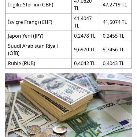
47,0820
İngiliz Sterlini (GBP)
47,2719 TL
TL
41,4047
İsviçre Frangı (CHF)
41,5074 TL
TL
Japon Yeni (JPY)
0,2478 TL
0,2455 TL
Suudi Arabistan Riyali
9,6970 TL
9,7456 TL
(ÖİB)
Ruble (RUB)
0,4042 TL
0,4043 TL