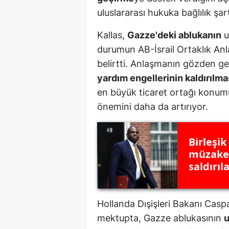
uluslararası hukuka bağlılık şa
E
E
Kallas,
Gazze'deki ablukanın
u
durumun AB-İsrail Ortaklık Anl
E
belirtti. Anlaşmanın gözden geçi
E
yardım engellerinin kaldırılma
en büyük ticaret ortağı konu
E
önemini daha da artırıyor.
G
G
Birleşik 
müzaker
G
saldırıl
H
H
Hollanda Dışişleri Bakanı Casp
mektupta, Gazze ablukasının
u
I