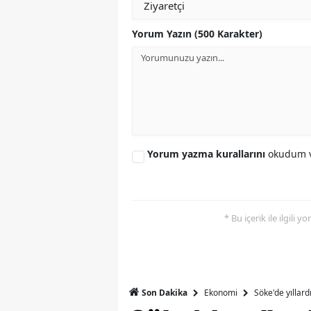
M
Yorum Yazın (500 Karakter)
M
K
M
M
Yorum yazma kurallarını
okudum v
M
N
* Bu içerik ile ilgili 
N
O
R
Ekonomi
Söke'de yıllar
Son Dakika
S