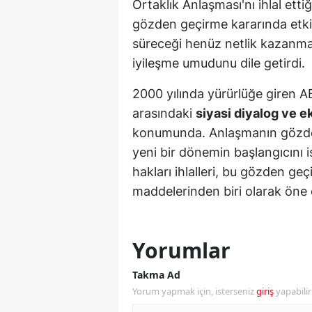
Ortaklık Anlaşması'nı ihlal etti
M
gözden geçirme kararında etkil
süreceği henüz netlik kazanma
İ
iyileşme umudunu dile getirdi.
İ
2000 yılında yürürlüğe giren AB-
K
arasındaki
siyasi diyalog ve e
konumunda. Anlaşmanın gözden ge
K
yeni bir dönemin başlangıcını i
K
hakları ihlalleri, bu gözden g
Kı
maddelerinden biri olarak öne ç
K
Yorumlar
K
Takma Ad
K
Yorum yapmak için, isterseniz
giriş
yapabili
K