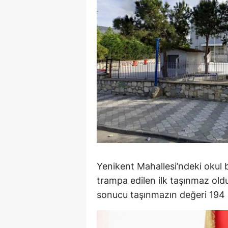
Y
K
Ki
O
D
Yenikent Mahallesi’ndeki okul
trampa edilen ilk taşınmaz ol
sonucu taşınmazın değeri 194 m