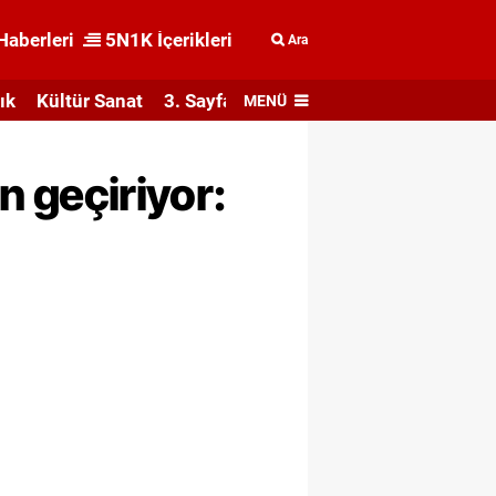
Haberleri
5N1K İçerikleri
Ara
ık
Kültür Sanat
3. Sayfa
MENÜ
en geçiriyor: