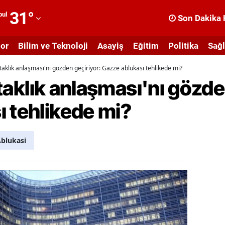
31
°
bul
Son Dakika 
dana
or
Bilim ve Teknoloji
Asayiş
Eğitim
Politika
Sağl
dıyaman
ortaklık anlaşması'nı gözden geçiriyor: Gazze ablukası tehlikede mi?
fyonkarahisar
ortaklık anlaşması'nı gözd
ğrı
 tehlikede mi?
masya
nkara
blukasi
ntalya
rtvin
ydın
alıkesir