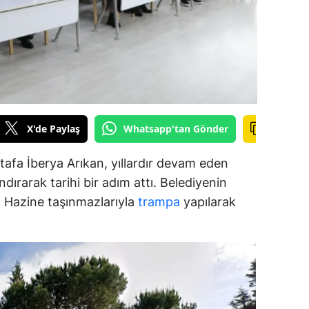
ozgat
onguldak
ksaray
ayburt
X'de Paylaş
Whatsapp'tan Gönder
araman
afa İberya Arıkan, yıllardır devam eden
ırıkkale
dırarak tarihi bir adım attı. Belediyenin
atman
ar, Hazine taşınmazlarıyla
trampa
yapılarak
ırnak
artın
rdahan
ğdır