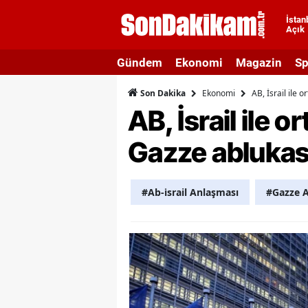
İstan
Açık
A
Gündem
Ekonomi
Magazin
Sp
A
Ekonomi
AB, İsrail ile 
Son Dakika
A
AB, İsrail ile 
A
Gazze ablukası
A
A
#Ab-i̇srail Anlaşması
#Gazze A
A
A
A
B