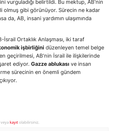
ğini vurguladığı belirtildi. Bu mektup, AB'nin
ersin
i olmuş gibi görünüyor. Sürecin ne kadar
sa da, AB, insani yardımın ulaşımında
stanbul
zmir
İsrail Ortaklık Anlaşması, iki taraf
ars
konomik işbirliğini
düzenleyen temel belge
çirilmesi, AB'nin İsrail ile ilişkilerinde
astamonu
şaret ediyor.
Gazze ablukası
ve insan
ayseri
eçirme sürecinin en önemli gündem
rklareli
ıkıyor.
ırşehir
ocaeli
onya
r veya
kayıt
olabilirsiniz.
ütahya