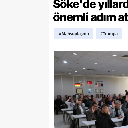
Söke'de yılla
S
önemli adım at
Si
S
#Mahsuplaşma
#Trampa
S
T
T
T
T
Ş
U
V