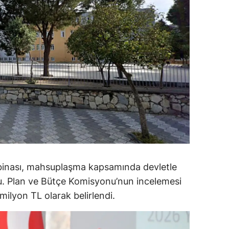
alova
arabük
lis
smaniye
üzce
 binası, mahsuplaşma kapsamında devletle
du. Plan ve Bütçe Komisyonu’nun incelemesi
ilyon TL olarak belirlendi.