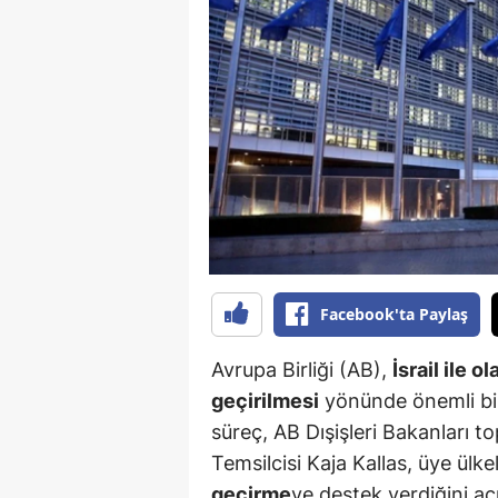
B
B
Bi
B
B
B
Ç
Facebook'ta Paylaş
Ç
Avrupa Birliği (AB),
İsrail ile 
Ç
geçirilmesi
yönünde önemli bir 
süreç, AB Dışişleri Bakanları t
D
Temsilcisi Kaja Kallas, üye ül
D
geçirme
ye destek verdiğini aç