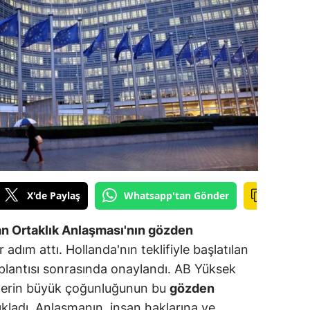
ilecik
ingöl
tlis
olu
urdur
ursa
anakkale
X'de Paylaş
Whatsapp'tan Gönder
ankırı
olan Ortaklık Anlaşması'nın gözden
orum
adım attı. Hollanda'nın teklifiyle başlatılan
oplantısı sonrasında onaylandı. AB Yüksek
enizli
kelerin büyük çoğunluğunun bu
gözden
iyarbakır
ıkladı. Anlaşmanın, insan haklarına ve