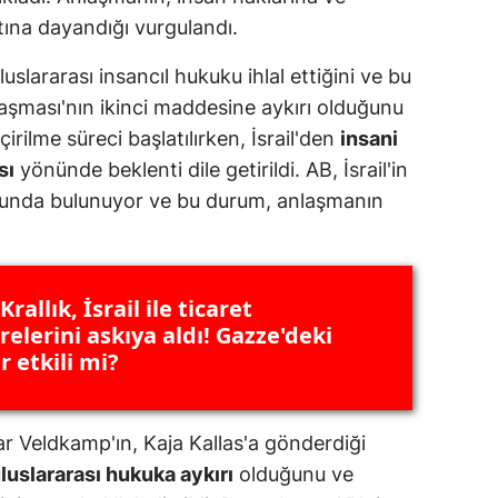
rtına dayandığı vurgulandı.
dirne
lazığ
luslararası insancıl hukuku ihlal ettiğini ve bu
aşması'nın ikinci maddesine aykırı olduğunu
rzincan
rilme süreci başlatılırken, İsrail'den
insani
rzurum
sı
yönünde beklenti dile getirildi. AB, İsrail'in
munda bulunuyor ve bu durum, anlaşmanın
skişehir
aziantep
iresun
Krallık, İsrail ile ticaret
elerini askıya aldı! Gazze'deki
ümüşhane
ar etkili mi?
akkari
atay
ar Veldkamp'ın, Kaja Kallas'a gönderdiği
luslararası hukuka aykırı
olduğunu ve
sparta