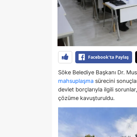
Y
Z
A
B
Facebook'ta Paylaş
K
Söke Belediye Başkanı Dr. Must
K
mahsuplaşma
sürecini sonuçlan
B
devlet borçlarıyla ilgili sorunl
çözüme kavuşturuldu.
Ş
B
A
I