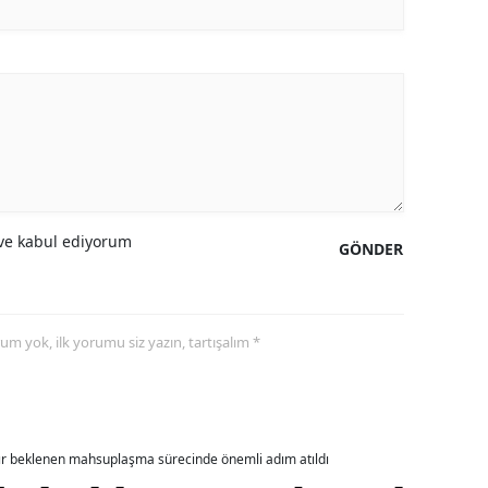
alatya
anisa
ahramanmaraş
ardin
uğla
e kabul ediyorum
GÖNDER
uş
evşehir
yorum yok, ilk yorumu siz yazın, tartışalım *
iğde
rdu
ize
dır beklenen mahsuplaşma sürecinde önemli adım atıldı
akarya