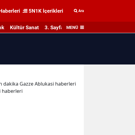
Haberleri
5N1K İçerikleri
Ara
ık
Kültür Sanat
3. Sayfa
MENÜ
son dakika Gazze Ablukasi haberleri
i haberleri