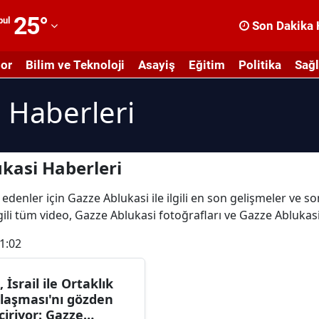
25
°
bul
Son Dakika 
dana
or
Bilim ve Teknoloji
Asayiş
Eğitim
Politika
Sağl
dıyaman
 Haberleri
fyonkarahisar
ğrı
masya
kasi Haberleri
nkara
edenler için Gazze Ablukasi ile ilgili en son gelişmeler ve 
gili tüm video, Gazze Ablukasi fotoğrafları ve Gazze Ablukas
ntalya
1:02
rtvin
ydın
, İsrail ile Ortaklık
laşması'nı gözden
alıkesir
çiriyor: Gazze