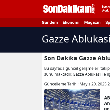
İstan
Açık
A
Gündem
Ekonomi
Magazin
Sp
A
Gazze Ablukasi
A
A
A
Son Dakika Gazze Ablu
A
Bu sayfada güncel gelişmeleri takip 
sunulmaktadır. Gazze Ablukasi ile il
A
Güncelleme Tarihi:
Mayıs 20, 2025 2
A
A
AB
An
B
ge