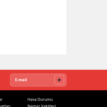
ar
Hava Durumu
yatları
Namaz Vakitleri