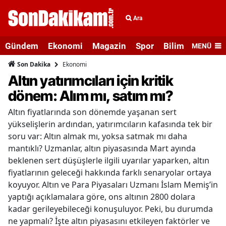
Ara
Gündem
Ekonomi
Magazin
Spor
Bilim ve Teknolo
MENÜ
Ekonomi
Son Dakika
Altın yatırımcıları için kritik
dönem: Alım mı, satım mı?
Altın fiyatlarında son dönemde yaşanan sert
yükselişlerin ardından, yatırımcıların kafasında tek bir
soru var: Altın almak mı, yoksa satmak mı daha
mantıklı? Uzmanlar, altın piyasasında Mart ayında
beklenen sert düşüşlerle ilgili uyarılar yaparken, altın
fiyatlarının geleceği hakkında farklı senaryolar ortaya
koyuyor. Altın ve Para Piyasaları Uzmanı İslam Memiş’in
yaptığı açıklamalara göre, ons altının 2800 dolara
kadar gerileyebileceği konuşuluyor. Peki, bu durumda
ne yapmalı? İşte altın piyasasını etkileyen faktörler ve