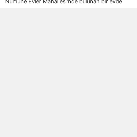
Numune Evler Mahallesi'nde bulunan bir evde
bilinmeyen nedenle yangın çıktı. Olay,
çevredekiler tarafından fark edilerek yetkililere
bildirildi.
Hatay Büyükşehir Belediyesi'ne bağlı itfaiye
ekipleri hızla olay yerine ulaştı. Yangın,