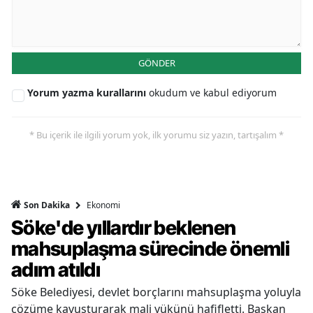
GÖNDER
Yorum yazma kurallarını
okudum ve kabul ediyorum
* Bu içerik ile ilgili yorum yok, ilk yorumu siz yazın, tartışalım *
Ekonomi
Son Dakika
Söke'de yıllardır beklenen
mahsuplaşma sürecinde önemli
adım atıldı
Söke Belediyesi, devlet borçlarını mahsuplaşma yoluyla
çözüme kavuşturarak mali yükünü hafifletti. Başkan