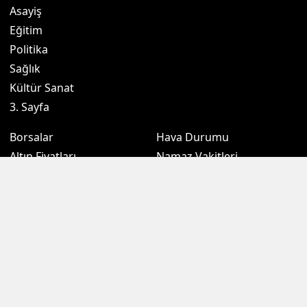
Asayiş
Eğitim
Politika
Sağlık
Kültür Sanat
3. Sayfa
Borsalar
Hava Durumu
Altın Fiyatları
Namaz Vakitleri
Döviz Fiyatları
Puan Durumu
Kripto Paralar
Eczaneler
Sondakikam.com.tr, Türkiye ve dünya gündeminden son dakika
haberleri, gündemden haberleri, ekonomi, siyaset, spor, kamu gibi
birçok kategoride zengin içeriği okurlarına sunmaktadır. İçeriklerinin
tamamı telif hakkı ile korunmaktadır. İzin alınmadan ve kaynak
gösterilerek dahi alıntı yapılamaz, kopyalanamaz ve başka
platformlarda yayınlanamaz. Aksi halde kanuni yaptırımları