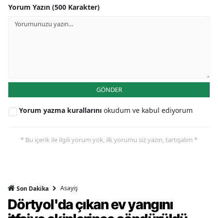
Yorum Yazın (500 Karakter)
GÖNDER
Yorum yazma kurallarını
okudum ve kabul ediyorum
* Bu içerik ile ilgili yorum yok, ilk yorumu siz yazın, tartışalım *
Asayiş
Son Dakika
Dörtyol'da çıkan ev yangını