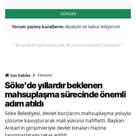
GÖNDER
Yorum yazma kurallarını
okudum ve kabul ediyorum
* Bu içerik ile ilgili yorum yok, ilk yorumu siz yazın, tartışalım *
Ekonomi
Son Dakika
Söke'de yıllardır beklenen
mahsuplaşma sürecinde önemli
adım atıldı
Söke Belediyesi, devlet borçlarını mahsuplaşma yoluyla
çözüme kavuşturarak mali yükünü hafifletti. Başkan
Arıkan’ın girişimleriyle devlet binaları Hazine
taşınmazlarıyla takas edildi.