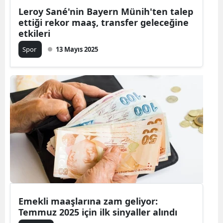
Leroy Sané'nin Bayern Münih'ten talep
ettiği rekor maaş, transfer geleceğine
etkileri
Spor
13 Mayıs 2025
Emekli maaşlarına zam geliyor:
Temmuz 2025 için ilk sinyaller alındı