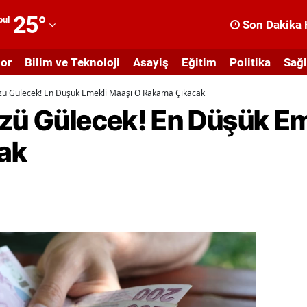
25
°
bul
Son Dakika 
dana
or
Bilim ve Teknoloji
Asayiş
Eğitim
Politika
Sağl
dıyaman
üzü Gülecek! En Düşük Emekli Maaşı O Rakama Çıkacak
fyonkarahisar
üzü Gülecek! En Düşük Em
ğrı
ak
masya
nkara
ntalya
rtvin
ydın
alıkesir