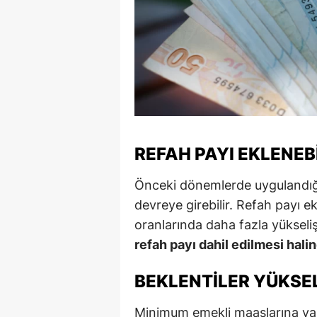
S
Si
S
S
T
REFAH PAYI EKLENEB
T
Önceki dönemlerde uygulandığ
T
devreye girebilir. Refah payı 
oranlarında daha fazla yükseli
T
refah payı dahil edilmesi hali
Ş
BEKLENTILER YÜKSE
U
Minimum emekli maaşlarına yapıl
V