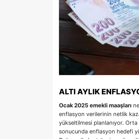
M
İ
İ
K
K
K
Kı
ALTI AYLIK ENFLASY
K
Ocak 2025 emekli maaşları
ne
K
enflasyon verilerinin netlik k
yükseltilmesi planlanıyor. Ort
K
sonucunda enflasyon hedefi yü
K