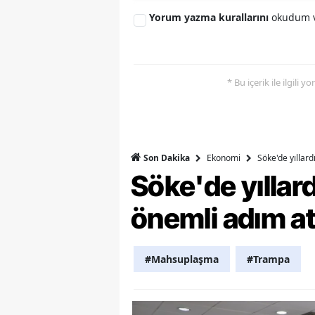
Yorum yazma kurallarını
okudum v
Y
K
* Bu içerik ile ilgili 
Ki
O
D
Ekonomi
Söke'de yıllar
Son Dakika
Söke'de yılla
önemli adım at
#Mahsuplaşma
#Trampa