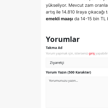
yükseliyor. Mevcut zam oranl
Y
artış ile 14.810 liraya çıkacağı 
emekli maaşı
da 14-15 bin TL b
Z
A
Yorumlar
B
Takma Ad
K
Yorum yapmak için, isterseniz
giriş
yapabili
K
B
Yorum Yazın (500 Karakter)
Ş
B
A
I