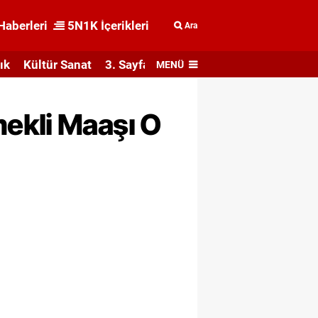
Haberleri
5N1K İçerikleri
Ara
ık
Kültür Sanat
3. Sayfa
MENÜ
ekli Maaşı O