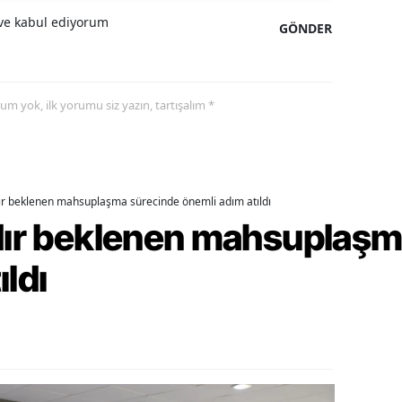
e kabul ediyorum
GÖNDER
alova
arabük
yorum yok, ilk yorumu siz yazın, tartışalım *
lis
smaniye
üzce
dır beklenen mahsuplaşma sürecinde önemli adım atıldı
rdır beklenen mahsuplaş
ıldı