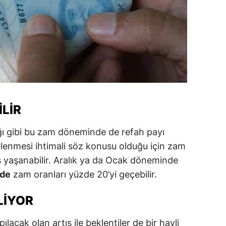
amsun
irt
inop
ivas
ekirdağ
ILIR
okat
ı gibi bu zam döneminde de refah payı
rabzon
eklenmesi ihtimali söz konusu olduğu için zam
ş yaşanabilir. Aralık ya da Ocak döneminde
unceli
nde
zam oranları yüzde 20’yi geçebilir.
anlıurfa
LIYOR
şak
acak olan artış ile beklentiler de bir hayli
an