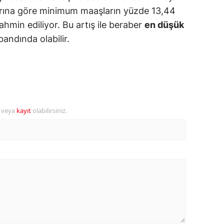
arına göre minimum maaşların yüzde 13,44
ozgat
tahmin ediliyor. Bu artış ile beraber
en düşük
andında olabilir.
onguldak
ksaray
ayburt
araman
r veya
kayıt
olabilirsiniz.
ırıkkale
atman
ırnak
artın
rdahan
ğdır