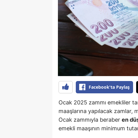
B
B
Bi
B
B
B
Ç
Facebook'ta Paylaş
Ç
Ocak 2025 zammı emekliler tar
Ç
maaşlarına yapılacak zamlar, mi
Ocak zammıyla beraber
en dü
D
emekli maaşının minimum tuta
D