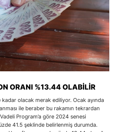
ersin
stanbul
zmir
ars
astamonu
ayseri
rklareli
ON ORANI %13.44 OLABILIR
ırşehir
 kadar olacak merak ediliyor. Ocak ayında
ocaeli
azanması ile beraber bu rakamın tekrardan
a Vadeli Program’a göre 2024 senesi
onya
zde 41.5 şeklinde belirlenmiş durumda.
ütahya