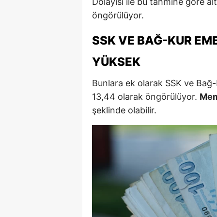
Dolayısı ile bu tahmine göre al
öngörülüyor.
M
M
SSK VE BAĞ-KUR EM
K
YÜKSEK
M
Bunlara ek olarak SSK ve Bağ-
M
13,44 olarak öngörülüyor.
Mem
şeklinde olabilir.
M
N
N
O
R
S