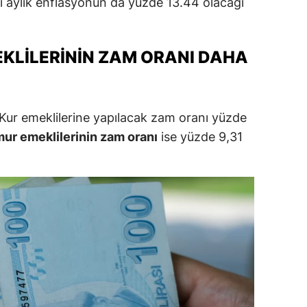
tı aylık enflasyonun da yüzde 13.44 olacağı
alatya
anisa
EKLILERININ ZAM ORANI DAHA
ahramanmaraş
ardin
Kur emeklilerine yapılacak zam oranı yüzde
uğla
ur emeklilerinin zam oranı
ise yüzde 9,31
uş
evşehir
iğde
rdu
ize
akarya