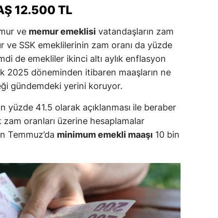
Ş 12.500 TL
dirne
mur ve
memur emeklisi
vatandaşların zam
lazığ
ur ve SSK emeklilerinin zam oranı da yüzde
rzincan
mdi de emekliler ikinci altı aylık enflasyon
rzurum
cak 2025 döneminden itibaren maaşların ne
eği gündemdeki yerini koruyor.
skişehir
n yüzde 41.5 olarak açıklanması ile beraber
aziantep
 zam oranları üzerine hesaplamalar
iresun
dan Temmuz’da
minimum emekli maaşı
10 bin
ümüşhane
akkari
atay
sparta