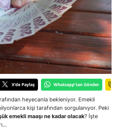
ilecik
ingöl
tlis
olu
urdur
ursa
anakkale
X'de Paylaş
Whatsapp'tan Gönder
ankırı
afından heyecanla bekleniyor. Emekli
orum
lyonlarca kişi tarafından sorgulanıyor. Peki
şük emekli maaşı ne kadar olacak
? İşte
enizli
rı…
iyarbakır