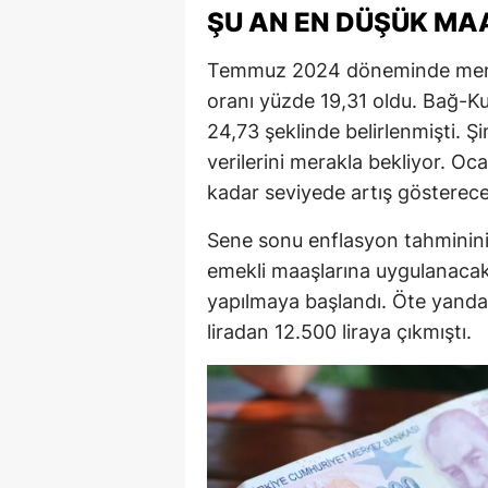
ŞU AN EN DÜŞÜK MAA
E
Temmuz 2024 döneminde me
E
oranı yüzde 19,31 oldu. Bağ-K
E
24,73 şeklinde belirlenmişti. Şi
E
verilerini merakla bekliyor. O
kadar seviyede artış gösterec
E
Sene sonu enflasyon tahminini
G
emekli maaşlarına uygulanacak
G
yapılmaya başlandı. Öte yan
liradan 12.500 liraya çıkmıştı.
G
H
H
I