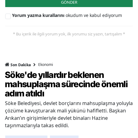
GÖNDER
Yorum yazma kurallarını
okudum ve kabul ediyorum
* Bu içerik ile ilgili yorum yok, ilk yorumu siz yazın, tartışalım *
Ekonomi
Son Dakika
Söke'de yıllardır beklenen
mahsuplaşma sürecinde önemli
adım atıldı
Söke Belediyesi, devlet borçlarını mahsuplaşma yoluyla
çözüme kavuşturarak mali yükünü hafifletti. Başkan
Arıkan’ın girişimleriyle devlet binaları Hazine
taşınmazlarıyla takas edildi.