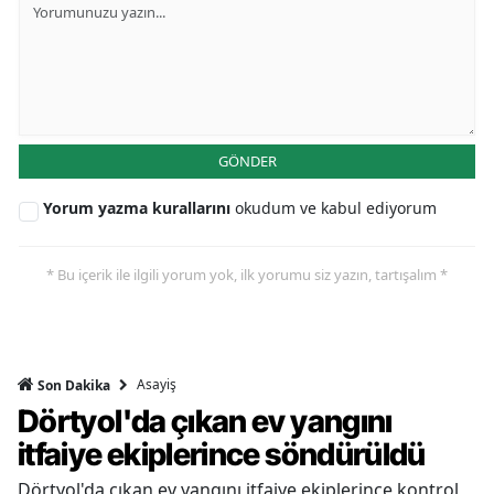
GÖNDER
Yorum yazma kurallarını
okudum ve kabul ediyorum
* Bu içerik ile ilgili yorum yok, ilk yorumu siz yazın, tartışalım *
Asayiş
Son Dakika
Dörtyol'da çıkan ev yangını
itfaiye ekiplerince söndürüldü
Dörtyol'da çıkan ev yangını itfaiye ekiplerince kontrol