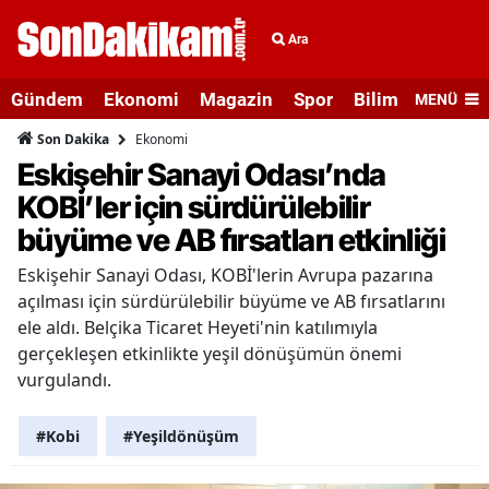
Ara
Gündem
Ekonomi
Magazin
Spor
Bilim ve Teknolo
MENÜ
Ekonomi
Son Dakika
Eskişehir Sanayi Odası’nda
KOBİ’ler için sürdürülebilir
büyüme ve AB fırsatları etkinliği
Eskişehir Sanayi Odası, KOBİ'lerin Avrupa pazarına
açılması için sürdürülebilir büyüme ve AB fırsatlarını
ele aldı. Belçika Ticaret Heyeti'nin katılımıyla
gerçekleşen etkinlikte yeşil dönüşümün önemi
vurgulandı.
#Kobi̇
#Yeşildönüşüm