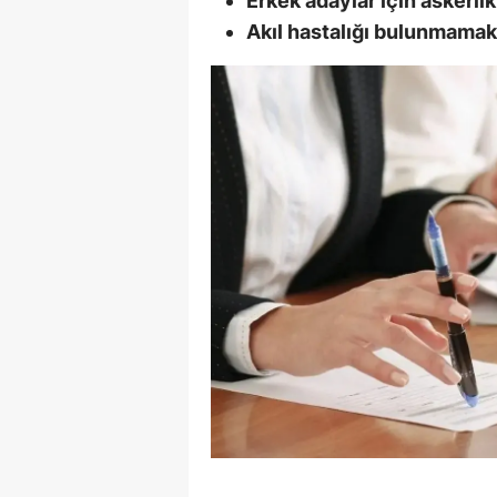
Erkek adaylar için askerl
Akıl hastalığı bulunmamak
S
Si
S
S
T
T
T
T
Ş
U
V