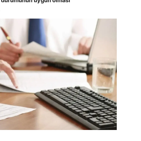
ik durumunun uygun olması
amsun
irt
inop
ivas
ekirdağ
okat
rabzon
unceli
anlıurfa
şak
an