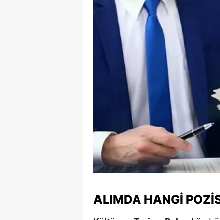
E
E
E
E
E
G
G
G
H
H
ALIMDA HANGI POZI
I