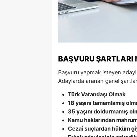
M
M
K
M
BAŞVURU ŞARTLARI 
M
M
Başvuru yapmak isteyen adayları
Adaylarda aranan genel şartlar 
N
Türk Vatandaşı Olmak
N
18 yaşını tamamlamış olm
O
35 yaşını doldurmamış ol
Kamu haklarından mahru
R
Cezai suçlardan hüküm g
S