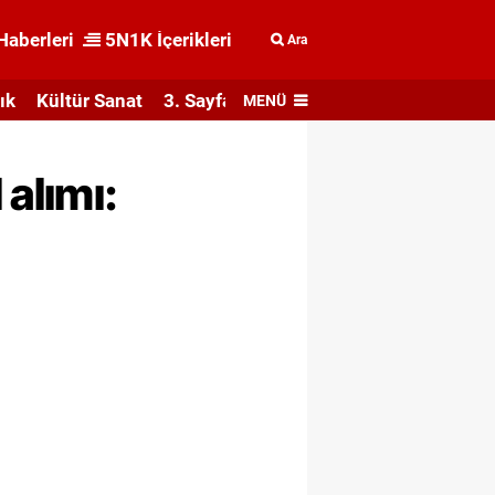
Haberleri
5N1K İçerikleri
Ara
ık
Kültür Sanat
3. Sayfa
MENÜ
 alımı: