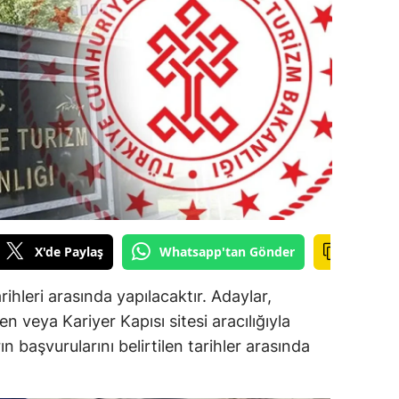
ilecik
ingöl
tlis
olu
urdur
ursa
anakkale
X'de Paylaş
Whatsapp'tan Gönder
ankırı
ihleri arasında yapılacaktır. Adaylar,
orum
n veya Kariyer Kapısı sitesi aracılığıyla
ın başvurularını belirtilen tarihler arasında
enizli
iyarbakır