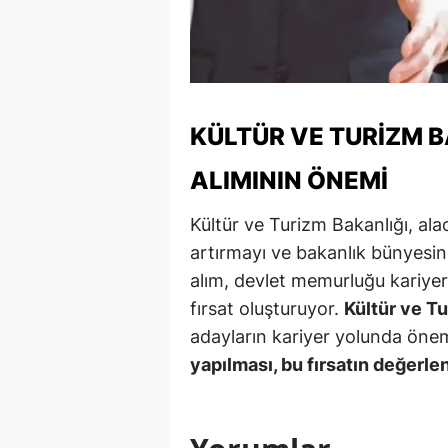
Y
K
Ki
KÜLTÜR VE TURIZM 
O
ALIMININ ÖNEMI
D
Kültür ve Turizm Bakanlığı, alac
artırmayı ve bakanlık bünyesin
alım, devlet memurluğu kariyer
fırsat oluşturuyor.
Kültür ve Tu
adayların kariyer yolunda önem
yapılması, bu fırsatın değerl