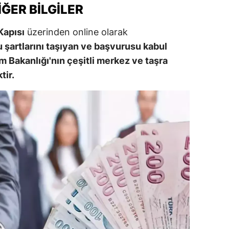
IĞER BILGILER
ozgat
Kapısı
üzerinden online olarak
onguldak
 şartlarını taşıyan ve başvurusu kabul
zm Bakanlığı'nın çeşitli merkez ve taşra
ksaray
tir.
ayburt
araman
ırıkkale
atman
ırnak
artın
rdahan
ğdır