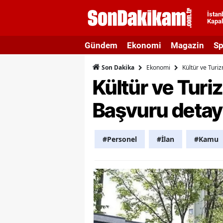
İstan
Kapal
A
Gündem
Ekonomi
Magazin
Sp
A
Ekonomi
Kültür ve Turiz
Son Dakika
A
Kültür ve Turi
A
Başvuru detayla
A
A
#Personel
#İlan
#Kamu
A
A
A
B