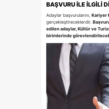
BAŞVURU İLE İLGILI D
Y
Adaylar başvurularını,
Kariyer 
Z
gerçekleştireceklerdir.
Başvuru
edilen adaylar, Kültür ve Turi
A
birimlerinde görevlendirilecek
B
K
K
B
Ş
B
A
I