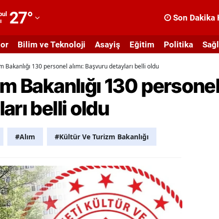
27
°
bul
Son Dakika 
ı
dana
or
Bilim ve Teknoloji
Asayiş
Eğitim
Politika
Sağl
dıyaman
m Bakanlığı 130 personel alımı: Başvuru detayları belli oldu
fyonkarahisar
zm Bakanlığı 130 personel
ğrı
rı belli oldu
masya
nkara
#Alım
#Kültür Ve Turizm Bakanlığı
ntalya
rtvin
ydın
alıkesir