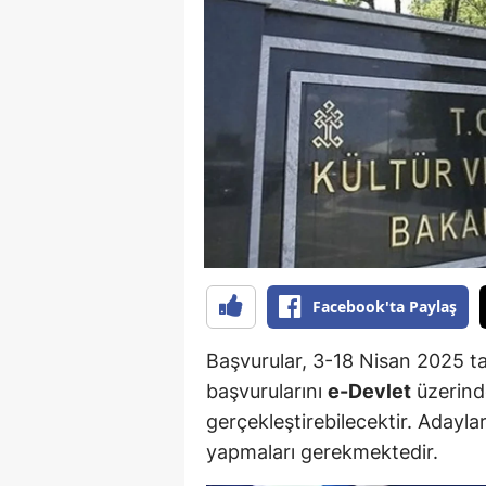
B
B
Bi
B
B
B
Ç
Facebook'ta Paylaş
Ç
Başvurular, 3-18 Nisan 2025 tar
Ç
başvurularını
e-Devlet
üzerinde
gerçekleştirebilecektir. Adaylar
D
yapmaları gerekmektedir.
D