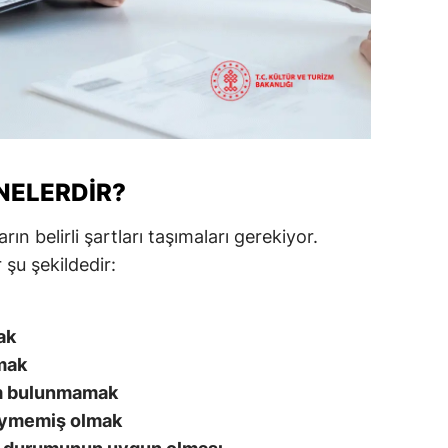
alatya
anisa
ahramanmaraş
ardin
NELERDIR?
uğla
uş
n belirli şartları taşımaları gerekiyor.
şu şekildedir:
evşehir
iğde
ak
rdu
mak
m bulunmamak
ize
iymemiş olmak
akarya