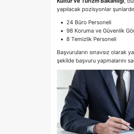
Kültür ve Turizm Bakanlığı
, b
M
yapılacak pozisyonlar şunlardır
İ
24 Büro Personeli
98 Koruma ve Güvenlik Gör
İ
8 Temizlik Personeli
K
Başvuruların sınavsız olarak ya
K
şekilde başvuru yapmalarını sağ
K
Kı
K
K
K
K