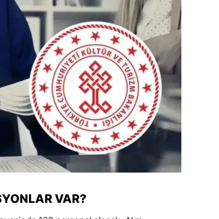
dirne
lazığ
rzincan
rzurum
skişehir
aziantep
iresun
ümüşhane
akkari
atay
SYONLAR VAR?
sparta