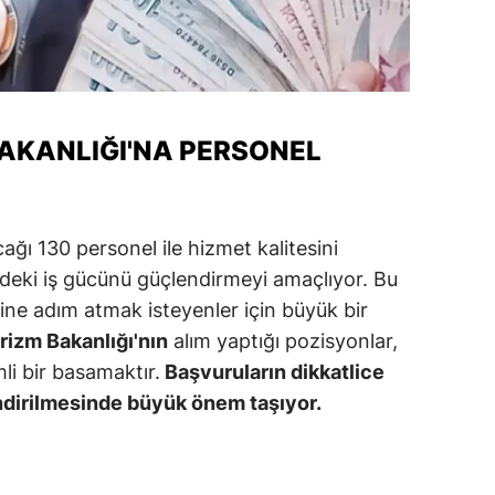
alova
arabük
lis
BAKANLIĞI'NA PERSONEL
smaniye
üzce
ağı 130 personel ile hizmet kalitesini
deki iş gücünü güçlendirmeyi amaçlıyor. Bu
ine adım atmak isteyenler için büyük bir
rizm Bakanlığı'nın
alım yaptığı pozisyonlar,
li bir basamaktır.
Başvuruların dikkatlice
endirilmesinde büyük önem taşıyor.