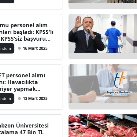
rsoneli alıyor
alatya
anisa
mu personel alım
nları başladı: KPSS'li
ahramanmaraş
 KPSS'siz başvuru
reçleri
ardin
ündem
16 Mart 2025
uğla
uş
ET personel alımı
anı: Havacılıkta
evşehir
riyer yapmak
teyenlere fırsat
iğde
ündem
13 Mart 2025
rdu
ize
abzon Üniversitesi
talama 47 Bin TL
akarya