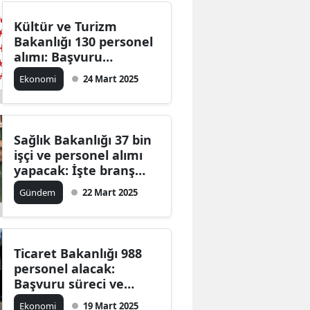
Kültür ve Turizm
Bakanlığı 130 personel
alımı: Başvuru
detayları belli oldu
Ekonomi
24 Mart 2025
Sağlık Bakanlığı 37 bin
işçi ve personel alımı
yapacak: İşte branş
dağılımı ve başvuru
Gündem
22 Mart 2025
şartları
Ticaret Bakanlığı 988
personel alacak:
Başvuru süreci ve
şartlar açıklandı
Ekonomi
19 Mart 2025