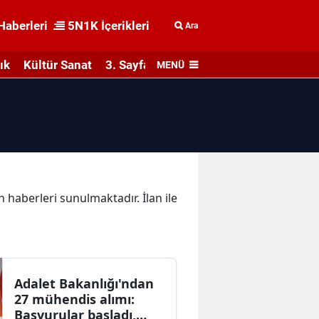
Haberleri
5N1K İçerikleri
Ara
ık
Kültür Sanat
3. Sayfa
MENÜ
n haberleri sunulmaktadır. İlan ile
Adalet Bakanlığı'ndan
27 mühendis alımı:
Başvurular başladı,