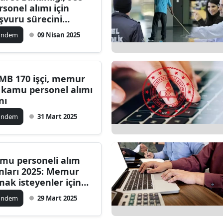
rsonel alımı için
dirne
şvuru sürecini
şlattı: Son tarih 11
lazığ
ündem
09 Nisan 2025
san
rzincan
rzurum
MB 170 işçi, memur
 kamu personel alımı
skişehir
nı
aziantep
ündem
31 Mart 2025
iresun
ümüşhane
mu personeli alım
anları 2025: Memur
akkari
mak isteyenler için
ım başvuruları
atay
ündem
29 Mart 2025
şladı
sparta