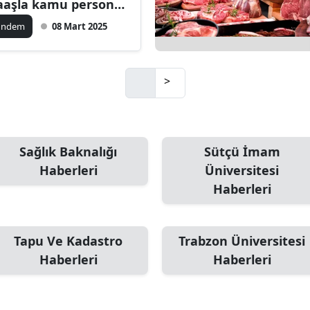
aşla kamu personeli
mı ilanı
amsun
ündem
08 Mart 2025
irt
inop
>
ivas
ekirdağ
Sağlık Baknalığı
Sütçü İmam
okat
Haberleri
Üniversitesi
Haberleri
rabzon
unceli
Tapu Ve Kadastro
Trabzon Üniversitesi
anlıurfa
Haberleri
Haberleri
şak
an