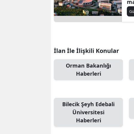
ma
alı
S
G
Si
S
S
İlan İle İlişkili Konular
T
Orman Bakanlığı
T
Haberleri
T
T
Bilecik Şeyh Edebali
Ş
Üniversitesi
Haberleri
U
V