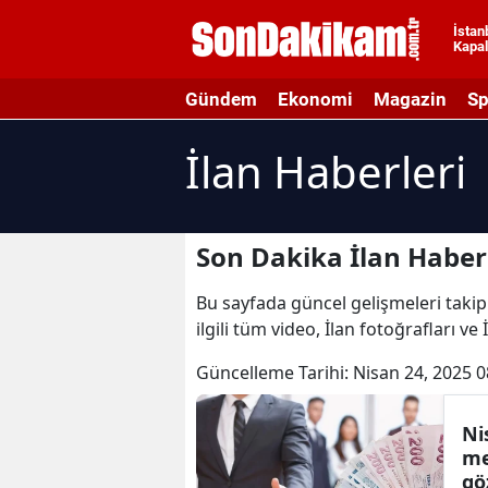
İstan
Kapal
A
Gündem
Ekonomi
Magazin
Sp
A
İlan Haberleri
A
A
A
Son Dakika İlan Haber
A
Bu sayfada güncel gelişmeleri takip e
ilgili tüm video, İlan fotoğrafları ve 
A
Güncelleme Tarihi:
Nisan 24, 2025 0
A
A
Ni
me
B
gö