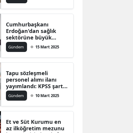
Cumhurbaşkanı
Erdoğan'dan sağlık
sektörüne büyük
müjde: 37 Bin yeni
Gündem
15 Mart 2025
personel alımı
yapılacak
Tapu sözleşmeli
personel alımı ilanı
yayımlandı: KPSS şartı
yok
Gündem
10 Mart 2025
Et ve Süt Kurumu en
az ilköğretim mezunu