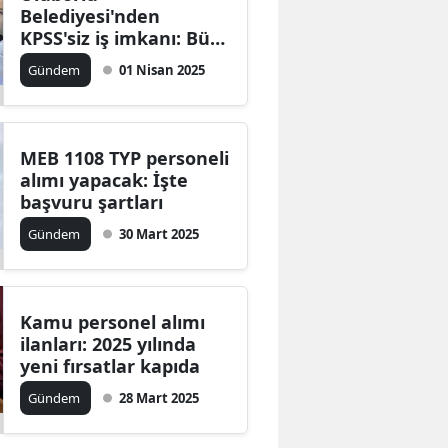
Belediyesi'nden
KPSS'siz iş imkanı: Büro
memuru ve beden
Gündem
01 Nisan 2025
işçisi alımı başlıyor
MEB 1108 TYP personeli
alımı yapacak: İşte
başvuru şartları
Gündem
30 Mart 2025
Kamu personel alımı
ilanları: 2025 yılında
yeni fırsatlar kapıda
Gündem
28 Mart 2025