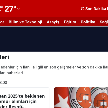
27
°
bul
Son Dakika 
ı
dana
or
Bilim ve Teknoloji
Asayiş
Eğitim
Politika
Sağl
dıyaman
fyonkarahisar
ğrı
masya
leri
nkara
denler için İlan ile ilgili en son gelişmeler ve son dakika İla
İlan haberleri
ntalya
8:00
rtvin
ydın
san 2025'te beklenen
mur alımları için
alıkesir
zler Resmî