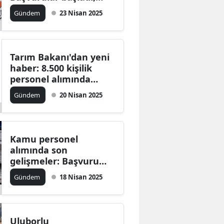
şartlar neler?
Gündem
23 Nisan 2025
Tarım Bakanı'dan yeni
haber: 8.500 kişilik
personel alımında
branşlar belli oldu
Gündem
20 Nisan 2025
Kamu personel
alımında son
gelişmeler: Başvuru
tarihleri ve şartları
Gündem
18 Nisan 2025
neler?
Uluborlu