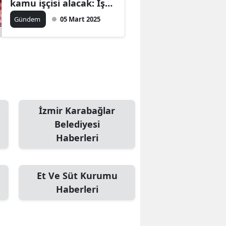
kamu işçisi alacak: İşte
detaylar
Gündem
05 Mart 2025
İzmir Karabağlar
Belediyesi
Haberleri
Et Ve Süt Kurumu
Haberleri