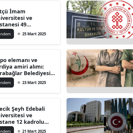
ersin
tçü İmam
iversitesi ve
stanbul
stanesi 49
zleşmeli personel
zmir
ündem
25 Mart 2025
ımı yapıyor
ars
astamonu
po elemanı ve
rdiya amiri alımı:
ayseri
rabağlar Belediyesi
yurdu
rklareli
ündem
23 Mart 2025
ırşehir
ocaeli
lecik Şeyh Edebali
iversitesi ve
onya
stane 12 kadrolu
mur ile sağlık
ütahya
ündem
21 Mart 2025