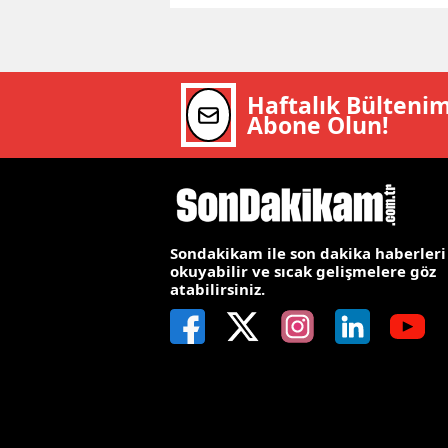
Y
Z
Haftalık Bülteni
Abone Olun!
A
B
K
K
Sondakikam ile son dakika haberleri
okuyabilir ve sıcak gelişmelere göz
B
atabilirsiniz.
Ş
B
A
I