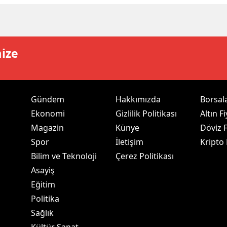
ozgat
onguldak
mize
ksaray
ayburt
Gündem
Hakkımızda
Borsal
araman
Ekonomi
Gizlilik Politikası
Altın Fi
ırıkkale
Magazin
Künye
Döviz F
Spor
İletişim
Kripto
atman
Bilim ve Teknoloji
Çerez Politikası
ırnak
Asayiş
Eğitim
artın
Politika
rdahan
Sağlık
ğdır