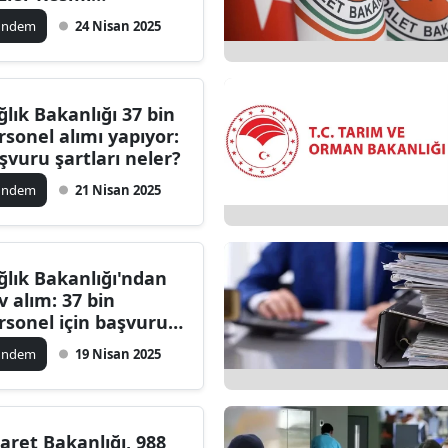
zete'de: Hangi
ilecik
ündem
24 Nisan 2025
rumlar kadro açtı?
ingöl
tlis
ğlık Bakanlığı 37 bin
rsonel alımı yapıyor:
olu
şvuru şartları neler?
urdur
ündem
21 Nisan 2025
ursa
anakkale
ğlık Bakanlığı'ndan
v alım: 37 bin
ankırı
rsonel için başvuru
ihleri ve şartlar belli
orum
ündem
19 Nisan 2025
du mu?
enizli
iyarbakır
caret Bakanlığı, 988