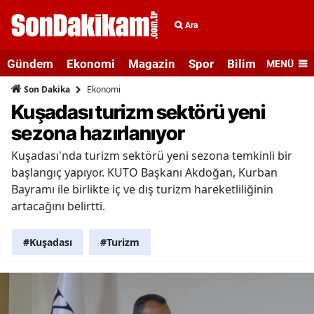
Ara
Gündem
Ekonomi
Magazin
Spor
Bilim ve Teknolo
MENÜ
Ekonomi
Son Dakika
Kuşadası turizm sektörü yeni
sezona hazırlanıyor
Kuşadası'nda turizm sektörü yeni sezona temkinli bir
başlangıç yapıyor. KUTO Başkanı Akdoğan, Kurban
Bayramı ile birlikte iç ve dış turizm hareketliliğinin
artacağını belirtti.
#Kuşadası
#Turizm