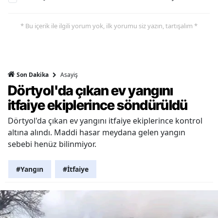
* Bu içerik ile ilgili yorum yok, ilk yorumu siz yazın, tartışalım *
Asayiş
Son Dakika
Dörtyol'da çıkan ev yangını
itfaiye ekiplerince söndürüldü
Dörtyol'da çıkan ev yangını itfaiye ekiplerince kontrol
altına alındı. Maddi hasar meydana gelen yangın
sebebi henüz bilinmiyor.
#Yangın
#İtfaiye