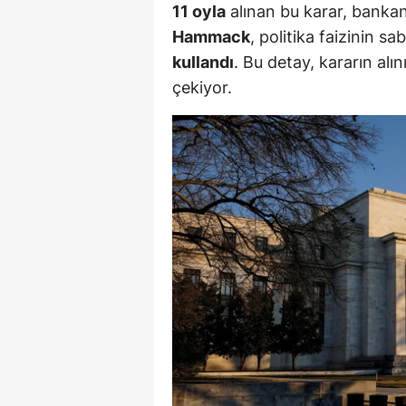
11 oyla
alınan bu karar, bankan
M
Hammack
, politika faizinin s
kullandı
. Bu detay, kararın alın
İ
çekiyor.
İ
K
K
K
Kı
K
K
K
K