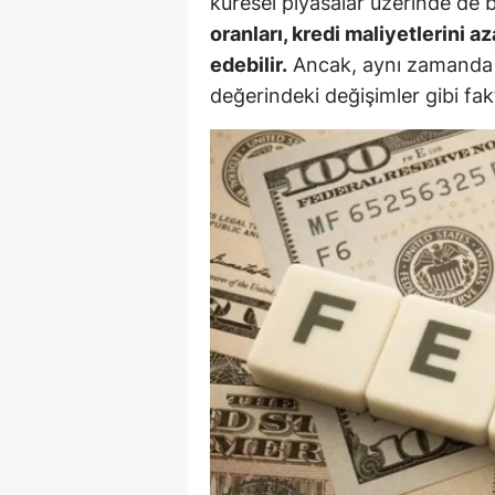
küresel piyasalar üzerinde de 
oranları, kredi maliyetlerini a
Y
edebilir.
Ancak, aynı zamanda 
K
değerindeki değişimler gibi faktö
Ki
O
D