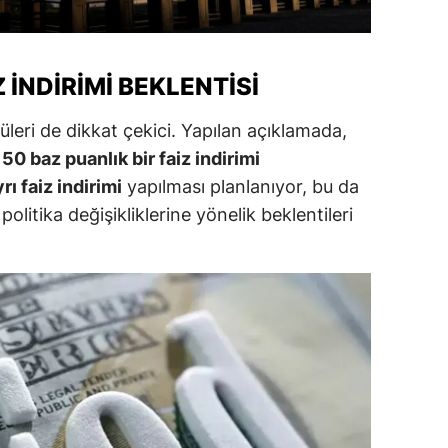
alatya
anisa
Z İNDIRIMI BEKLENTISI
ahramanmaraş
rüleri de dikkat çekici. Yapılan açıklamada,
ardin
50 baz puanlık bir faiz indirimi
yrı faiz indirimi
yapılması planlanıyor, bu da
uğla
olitika değişikliklerine yönelik beklentileri
uş
evşehir
iğde
rdu
ize
akarya