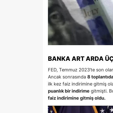
S
Si
S
S
T
BANKA ART ARDA ÜÇÜ
T
FED, Temmuz 2023’te son olar
T
Ancak sonrasında
8 toplantıda
T
ilk kez faiz indirimine gitmiş
puanlık bir indirime
gitmişti. B
Ş
faiz indirimine gitmiş oldu.
U
V