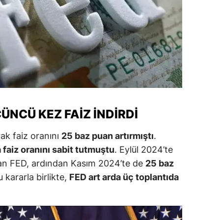
amsun
irt
inop
ivas
ekirdağ
NCÜ KEZ FAIZ İNDIRDI
okat
ak faiz oranını
25 baz puan artırmıştı
.
rabzon
 faiz oranını sabit tutmuştu
. Eylül 2024’te
unceli
 olan FED, ardından Kasım 2024’te de
25 baz
u kararla birlikte,
FED art arda üç toplantıda
anlıurfa
şak
an