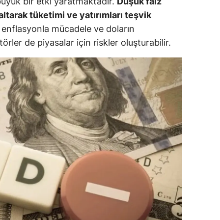
büyük bir etki yaratmaktadır.
Düşük faiz
zaltarak tüketimi ve yatırımları teşvik
alova
enflasyonla mücadele ve doların
arabük
rler de piyasalar için riskler oluşturabilir.
lis
smaniye
üzce