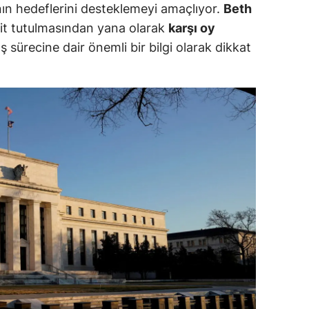
ın hedeflerini desteklemeyi amaçlıyor.
Beth
ersin
abit tutulmasından yana olarak
karşı oy
ış sürecine dair önemli bir bilgi olarak dikkat
stanbul
zmir
ars
astamonu
ayseri
rklareli
ırşehir
ocaeli
onya
ütahya