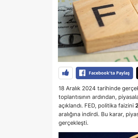
B
B
Bi
B
B
B
Facebook'ta Paylaş
Ç
18 Aralık 2024 tarihinde gerçek
Ç
toplantısının ardından, piyasa
açıklandı. FED, politika faizini
Ç
aralığına indirdi. Bu karar, piy
D
gerçekleşti.
D