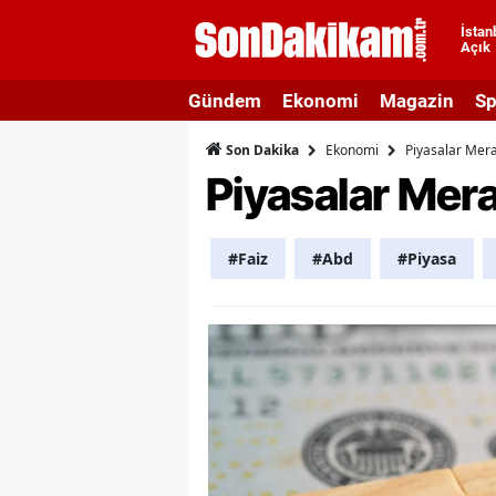
İstan
Açık
A
Gündem
Ekonomi
Magazin
Sp
A
Ekonomi
Piyasalar Merak
Son Dakika
A
Piyasalar Mera
A
A
#Faiz
#Abd
#Piyasa
A
A
A
A
B