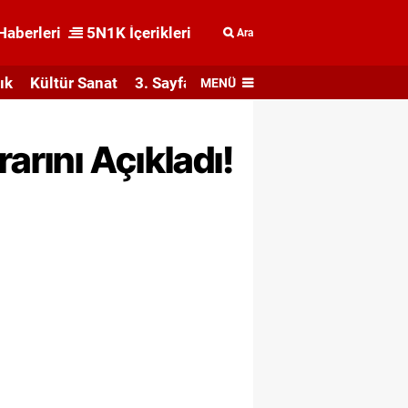
Haberleri
5N1K İçerikleri
Ara
ık
Kültür Sanat
3. Sayfa
MENÜ
arını Açıkladı!