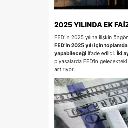
M
M
2025 YILINDA EK FAI
K
FED'in 2025 yılına ilişkin öngö
M
FED’in 2025 yılı için toplamda 
yapabileceği
ifade edildi.
İki a
M
piyasalarda FED’in gelecekteki p
M
artırıyor.
N
N
O
R
S