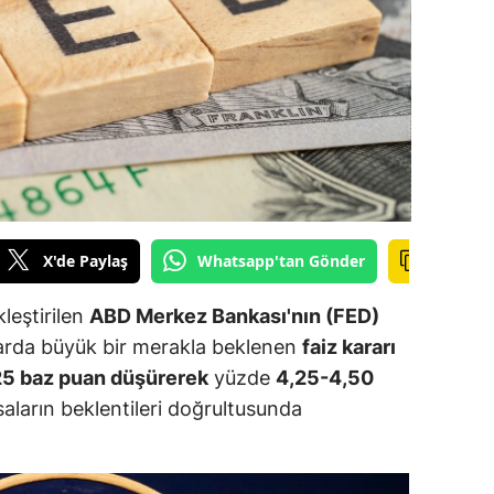
ilecik
ingöl
tlis
olu
urdur
ursa
X'de Paylaş
Whatsapp'tan Gönder
anakkale
leştirilen
ABD Merkez Bankası'nın (FED)
ankırı
larda büyük bir merakla beklenen
faiz kararı
25 baz puan düşürerek
yüzde
4,25-4,50
orum
asaların beklentileri doğrultusunda
enizli
iyarbakır