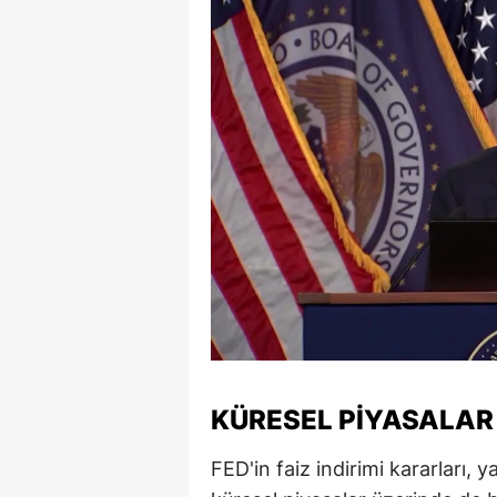
Y
Z
A
B
K
K
B
Ş
B
KÜRESEL PIYASALAR 
A
FED'in faiz indirimi kararları,
I