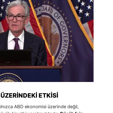
ozgat
onguldak
ksaray
ayburt
araman
ırıkkale
atman
ırnak
artın
ÜZERINDEKI ETKISI
rdahan
 yalnızca ABD ekonomisi üzerinde değil,
ğdır