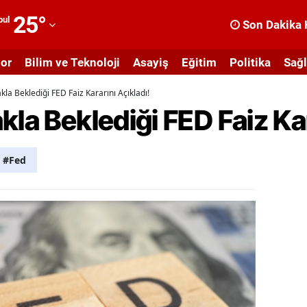
25
°
bul
Son Dakika 
dana
or
Bilim ve Teknoloji
Asayiş
Eğitim
Politika
Sağl
dıyaman
la Beklediği FED Faiz Kararını Açıkladı!
fyonkarahisar
kla Beklediği FED Faiz Kar
ğrı
masya
#Fed
nkara
ntalya
rtvin
ydın
alıkesir