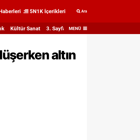
Haberleri
5N1K İçerikleri
Ara
ık
Kültür Sanat
3. Sayfa
MENÜ
üşerken altın