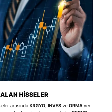
dirne
lazığ
rzincan
rzurum
skişehir
aziantep
iresun
ümüşhane
akkari
ZALAN HISSELER
atay
seler arasında
KRGYO
,
INVES
ve
ORMA
yer
sparta