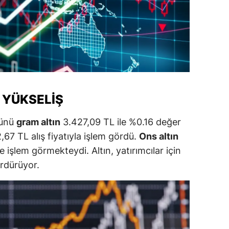
amsun
irt
inop
ivas
 YÜKSELIŞ
ekirdağ
günü
gram altın
3.427,09 TL ile %0.16 değer
okat
67 TL alış fiyatıyla işlem gördü.
Ons altın
rabzon
 işlem görmekteydi. Altın, yatırımcılar için
unceli
ürdürüyor.
anlıurfa
şak
an