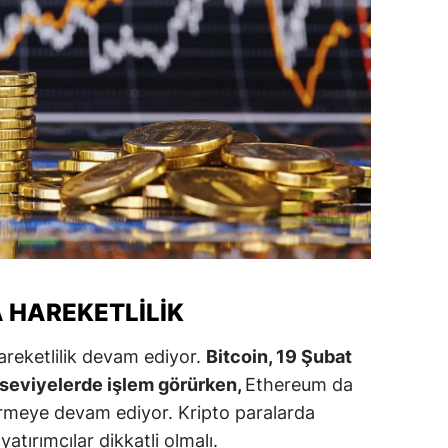
ozgat
onguldak
ksaray
ayburt
araman
ırıkkale
atman
 HAREKETLILIK
ırnak
areketlilik devam ediyor.
Bitcoin, 19 Şubat
artın
n seviyelerde işlem görürken,
Ethereum da
rdahan
örmeye devam ediyor. Kripto paralarda
atırımcılar dikkatli olmalı.
ğdır