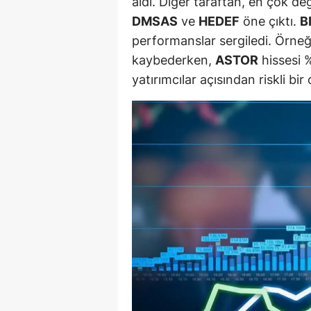
aldı. Diğer taraftan, en çok d
M
DMSAS
ve
HEDEF
öne çıktı.
B
performanslar sergiledi. Örne
İ
kaybederken,
ASTOR
hissesi 
İ
yatırımcılar açısından riskli bir
K
K
K
Kı
K
K
K
K