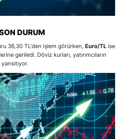
alatya
anisa
 SON DURUM
ahramanmaraş
ru 36,30 TL'den işlem görürken,
Euro/TL
ise
ardin
ine geriledi. Döviz kurları, yatırımcıların
uğla
 yansıtıyor.
uş
evşehir
iğde
rdu
ize
akarya