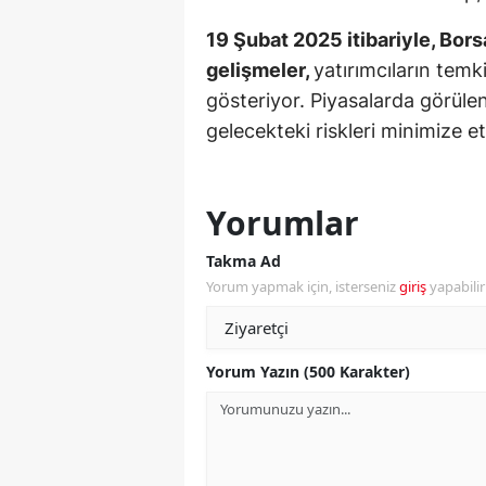
19 Şubat 2025 itibariyle, Borsa
Y
gelişmeler,
yatırımcıların temki
K
gösteriyor. Piyasalarda görülen
gelecekteki riskleri minimize e
Ki
O
Yorumlar
D
Takma Ad
Yorum yapmak için, isterseniz
giriş
yapabili
Yorum Yazın (500 Karakter)