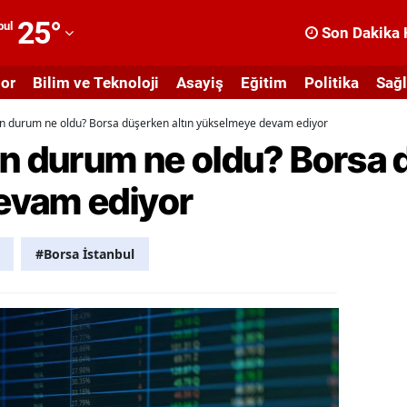
25
°
bul
Son Dakika 
dana
or
Bilim ve Teknoloji
Asayiş
Eğitim
Politika
Sağl
dıyaman
on durum ne oldu? Borsa düşerken altın yükselmeye devam ediyor
fyonkarahisar
n durum ne oldu? Borsa d
ğrı
evam ediyor
masya
nkara
#Borsa İstanbul
ntalya
rtvin
ydın
alıkesir