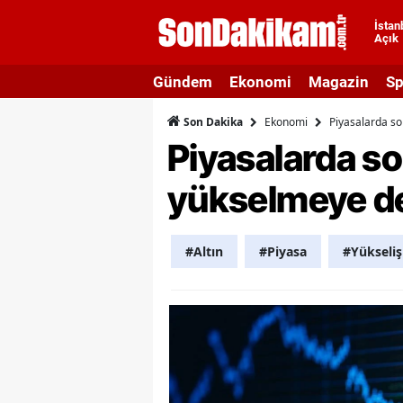
İstan
Açık
A
Gündem
Ekonomi
Magazin
Sp
A
Ekonomi
Piyasalarda s
Son Dakika
A
Piyasalarda so
A
yükselmeye d
A
A
#Altın
#Piyasa
#Yükseliş
A
A
A
B