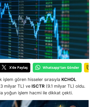
ilecik
ingöl
tlis
olu
urdur
ursa
anakkale
X'de Paylaş
Whatsapp'tan Gönder
ankırı
 işlem gören hisseler sırasıyla
KCHOL
orum
3 milyar TL) ve
ISCTR
(9.1 milyar TL) oldu.
da yoğun işlem hacmi ile dikkat çekti.
enizli
iyarbakır