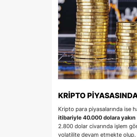
Y
Z
A
B
K
K
B
KRIPTO PIYASASINDA
Ş
Kripto para piyasalarında ise h
B
itibariyle 40.000 dolara yakı
A
2.800 dolar civarında işlem g
volatilite devam etmekte olup, y
I