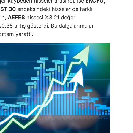
eğer kaybeden hisseler arasında ise
EKGYO
,
ersin
IST 30
endeksindeki hisseler de farklı
ğin,
AEFES
hissesi %3.21 değer
stanbul
%0.35 artış gösterdi. Bu dalgalanmalar
zmir
 ortam yarattı.
ars
astamonu
ayseri
rklareli
ırşehir
ocaeli
onya
ütahya