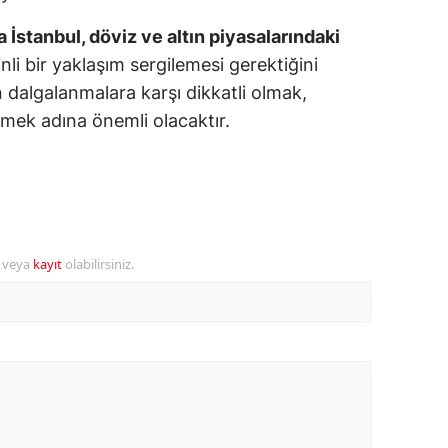
 İstanbul, döviz ve altın piyasalarındaki
alova
nli bir yaklaşım sergilemesi gerektiğini
arabük
 dalgalanmalara karşı dikkatli olmak,
tmek adına önemli olacaktır.
lis
smaniye
üzce
r veya
kayıt
olabilirsiniz.