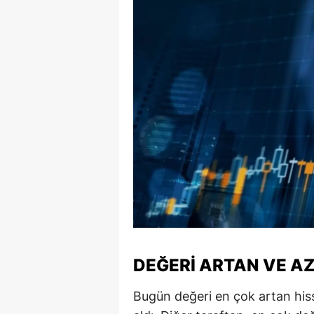
E
E
E
E
E
G
G
G
H
DEĞERI ARTAN VE A
H
Bugün değeri en çok artan his
I