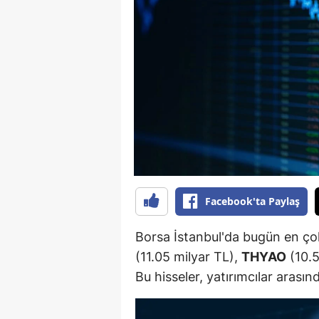
B
B
Bi
B
B
B
Ç
Facebook'ta Paylaş
Ç
Borsa İstanbul'da bugün en çok
Ç
(11.05 milyar TL),
THYAO
(10.5
Bu hisseler, yatırımcılar arasın
D
D