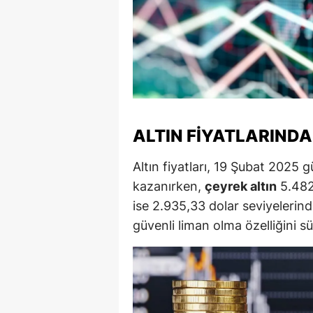
S
Si
S
S
ALTIN FIYATLARINDA
T
Altın fiyatları, 19 Şubat 2025 
T
kazanırken,
çeyrek altın
5.482,
T
ise 2.935,33 dolar seviyelerinde
T
güvenli liman olma özelliğini s
Ş
U
V