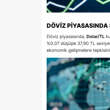
M
M
DÖVIZ PIYASASINDA
K
Döviz piyasasında,
Dolar/TL
ku
M
%0.07 düşüşle 37,90 TL seviyeler
M
ekonomik gelişmelere tepkisini
M
N
N
O
R
S