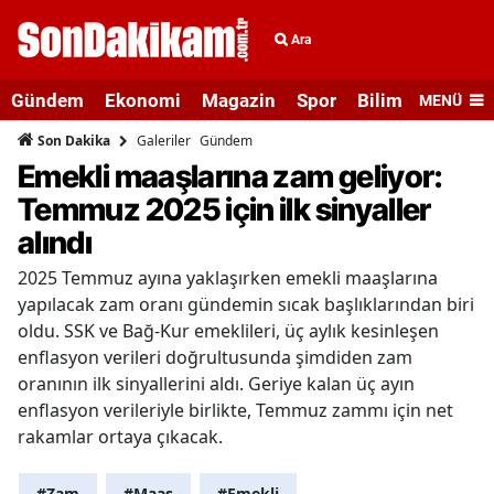
Ara
Gündem
Ekonomi
Magazin
Spor
Bilim ve Teknolo
MENÜ
Galeriler
Gündem
Son Dakika
Emekli maaşlarına zam geliyor:
Temmuz 2025 için ilk sinyaller
alındı
2025 Temmuz ayına yaklaşırken emekli maaşlarına
yapılacak zam oranı gündemin sıcak başlıklarından biri
oldu. SSK ve Bağ-Kur emeklileri, üç aylık kesinleşen
enflasyon verileri doğrultusunda şimdiden zam
oranının ilk sinyallerini aldı. Geriye kalan üç ayın
enflasyon verileriyle birlikte, Temmuz zammı için net
rakamlar ortaya çıkacak.
#Zam
#Maaş
#Emekli