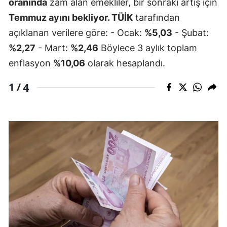
oranında
zam alan emekliler, bir sonraki artış için
Temmuz ayını bekliyor. TÜİK
tarafından
açıklanan verilere göre: - Ocak:
%5,03
- Şubat:
%2,27
- Mart:
%2,46
Böylece 3 aylık toplam
enflasyon
%10,06
olarak hesaplandı.
4
1 /