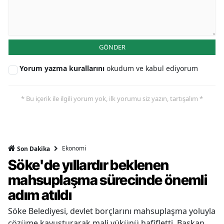
GÖNDER
Yorum yazma kurallarını
okudum ve kabul ediyorum
* Bu içerik ile ilgili yorum yok, ilk yorumu siz yazın, tartışalım *
Ekonomi
Son Dakika
Söke'de yıllardır beklenen
mahsuplaşma sürecinde önemli
adım atıldı
Söke Belediyesi, devlet borçlarını mahsuplaşma yoluyla
çözüme kavuşturarak mali yükünü hafifletti. Başkan