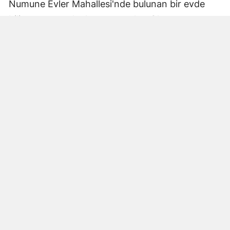
Numune Evler Mahallesi'nde bulunan bir evde
bilinmeyen nedenle yangın çıktı. Olay,
çevredekiler tarafından fark edilerek yetkililere
bildirildi.
Hatay Büyükşehir Belediyesi'ne bağlı itfaiye
ekipleri hızla olay yerine ulaştı. Yangın,