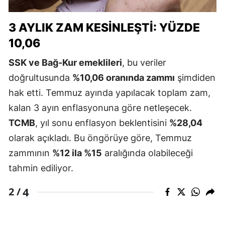
3 AYLIK ZAM KESINLEŞTI: YÜZDE
10,06
SSK ve Bağ-Kur emeklileri
, bu veriler
doğrultusunda
%10,06 oranında zammı
şimdiden
hak etti. Temmuz ayında yapılacak toplam zam,
kalan 3 ayın enflasyonuna göre netleşecek.
TCMB
, yıl sonu enflasyon beklentisini
%28,04
olarak açıkladı. Bu öngörüye göre, Temmuz
zammının
%12 ila %15
aralığında olabileceği
tahmin ediliyor.
4
2 /